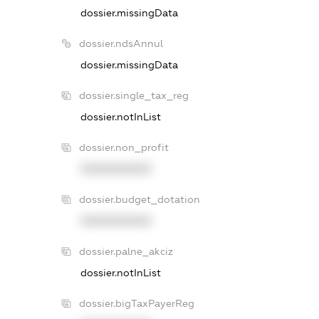
dossier.missingData
dossier.ndsAnnul
dossier.missingData
dossier.single_tax_reg
dossier.notInList
dossier.non_profit
XXXXXXXXXX
dossier.budget_dotation
XXXXXXXXXX
dossier.palne_akciz
dossier.notInList
dossier.bigTaxPayerReg