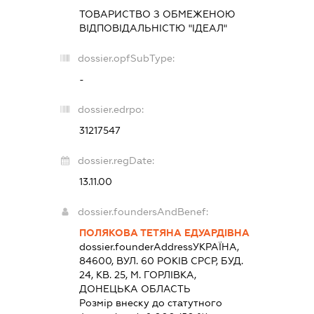
ТОВАРИСТВО З ОБМЕЖЕНОЮ
ВІДПОВІДАЛЬНІСТЮ "ІДЕАЛ"
dossier.opfSubType:
-
dossier.edrpo:
31217547
dossier.regDate:
13.11.00
dossier.foundersAndBenef:
ПОЛЯКОВА ТЕТЯНА ЕДУАРДІВНА
dossier.founderAddress
УКРАЇНА,
84600, ВУЛ. 60 РОКІВ СРСР, БУД.
24, КВ. 25, М. ГОРЛІВКА,
ДОНЕЦЬКА ОБЛАСТЬ
Розмір внеску до статутного