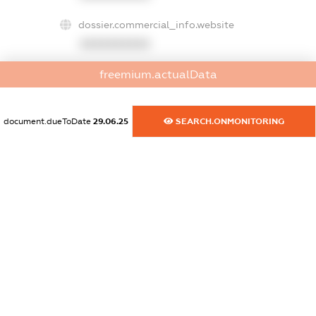
dossier.commercial_info.website
XXXXXXXXXX
freemium.actualData
dossier.commercial_info.activity
XXXXXXXXXX
document.dueToDate
29.06.25
SEARCH.ONMONITORING
freemium.exampleText_1
freemium.exampleText_2
freemium.anonymousPerSearch2
FREEMIUM.DETAILS
FREEMIUM.REGISTER