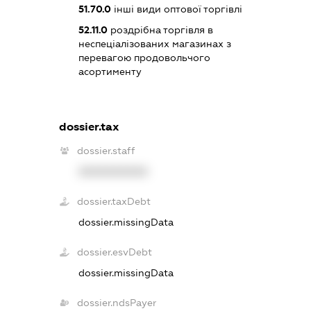
51.70.0
інші види оптової торгівлі
52.11.0
роздрібна торгівля в
неспеціалізованих магазинах з
перевагою продовольчого
асортименту
dossier.tax
dossier.staff
XXXXXXXXXX
dossier.taxDebt
dossier.missingData
dossier.esvDebt
dossier.missingData
dossier.ndsPayer