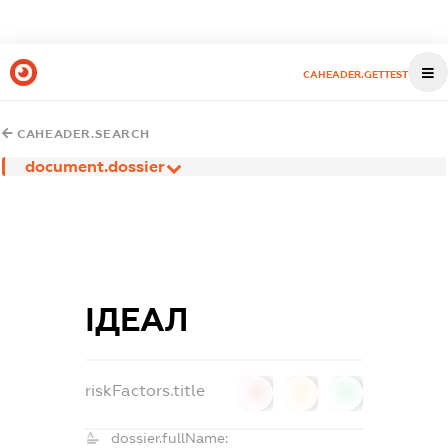
CAHEADER.GETTEST
CAHEADER.SEARCH
document.dossier
ІДЕАЛ
riskFactors.title
0
0
0
dossier.fullName: