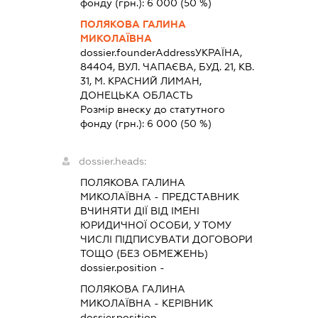
фонду (грн.):
6 000
(50 %)
ПОЛЯКОВА ГАЛИНА
МИКОЛАЇВНА
dossier.founderAddress
УКРАЇНА,
84404, ВУЛ. ЧАПАЄВА, БУД. 21, КВ.
31, М. КРАСНИЙ ЛИМАН,
ДОНЕЦЬКА ОБЛАСТЬ
Розмір внеску до статутного
фонду (грн.):
6 000
(50 %)
dossier.heads:
ПОЛЯКОВА ГАЛИНА
МИКОЛАЇВНА
-
ПРЕДСТАВНИК
ВЧИНЯТИ ДІЇ ВІД ІМЕНІ
ЮРИДИЧНОЇ ОСОБИ, У ТОМУ
ЧИСЛІ ПІДПИСУВАТИ ДОГОВОРИ
ТОЩО (БЕЗ ОБМЕЖЕНЬ)
dossier.position -
ПОЛЯКОВА ГАЛИНА
МИКОЛАЇВНА
-
КЕРІВНИК
dossier.position -