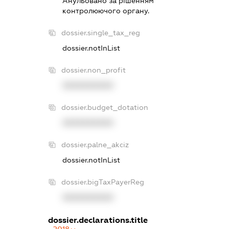
Анульовано за рiшенням
контролюючого органу.
dossier.single_tax_reg
dossier.notInList
dossier.non_profit
XXXXXXXXXX
dossier.budget_dotation
XXXXXXXXXX
dossier.palne_akciz
dossier.notInList
dossier.bigTaxPayerReg
XXXXXXXXXX
dossier.declarations.title
2018