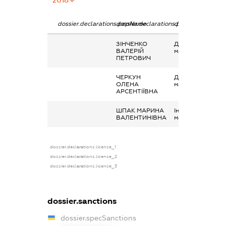
dossier.declarations.pepName
dossier.declarations.personName
dossier.declarati
ЗІНЧЕНКО
Дохід від наданн
ВАЛЕРІЙ
майна в оренду
ПЕТРОВИЧ
ЧЕРКУН
Дохід від наданн
ОЛЕНА
майна в оренду
АРСЕНТІЇВНА
ШПАК МАРИНА
Інше, Надання
ВАЛЕНТИНІВНА
майна в лізи
dossier.declarations.license_1
dossier.declarations.license_2
dossier.declarations.license_3
dossier.sanctions
dossier.specSanctions