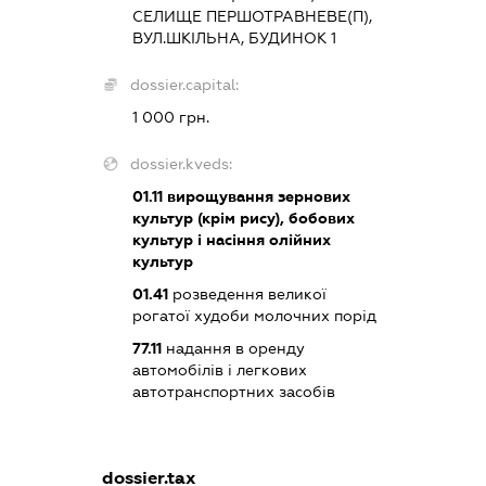
СЕЛИЩЕ ПЕРШОТРАВНЕВЕ(П),
ВУЛ.ШКІЛЬНА, БУДИНОК 1
dossier.capital:
1 000 грн.
dossier.kveds:
01.11
вирощування зернових
культур (крім рису), бобових
культур і насіння олійних
культур
01.41
розведення великої
рогатої худоби молочних порід
77.11
надання в оренду
автомобілів і легкових
автотранспортних засобів
dossier.tax