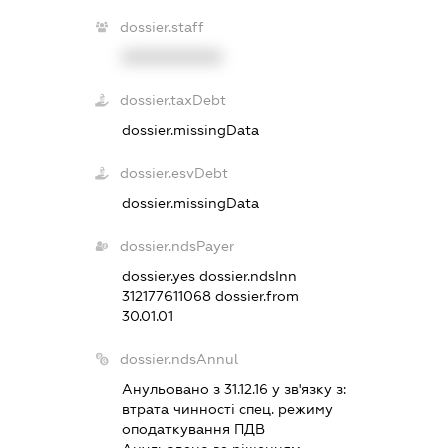
dossier.staff
XXXXXXXXXX
dossier.taxDebt
dossier.missingData
dossier.esvDebt
dossier.missingData
dossier.ndsPayer
dossier.yes
dossier.ndsInn
312177611068
dossier.from
30.01.01
dossier.ndsAnnul
Анульовано з 31.12.16 у зв'язку з:
втрата чинностi спец. режиму
оподаткування ПДВ