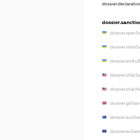
dossier.declarati
dossier.sanctio
dossier.specS
dossier.rnboS
dossier.amkuB
dossier.ofacS
dossier.ofac
dossier.gbSan
dossier.ausSa
dossier.euSan