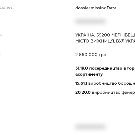
ciaries:
dossier.missingData
XXXXXXXXXX
s:
УКРАЇНА, 59200, ЧЕРНІВЕ
МІСТО ВИЖНИЦЯ, ВУЛ.УКР
:
2 860 000 грн.
51.19.0
посередництво в тор
асортименту
15.61.1
виробництво борош
20.20.0
виробництво фанери
XXXXXXXXXX