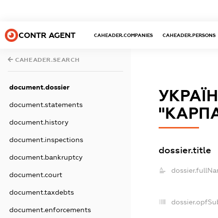
CONTR AGENT
CAHEADER.COMPANIES
CAHEADER.PERSONS
CAHEADER.SEARCH
document.dossier
УКРАЇ
document.statements
"КАРП
document.history
document.inspections
dossier.title
document.bankruptcy
dossier.fullN
document.court
document.taxdebts
dossier.opfSu
document.enforcements