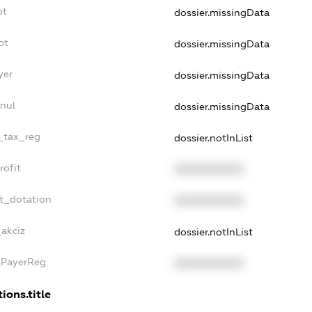
bt
dossier.missingData
bt
dossier.missingData
yer
dossier.missingData
nul
dossier.missingData
e_tax_reg
dossier.notInList
rofit
XXXXXXXXXX
et_dotation
XXXXXXXXXX
_akciz
dossier.notInList
xPayerReg
XXXXXXXXXX
ions.title