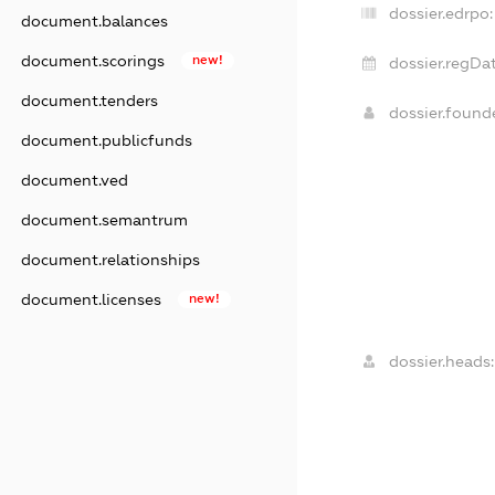
dossier.edrpo:
document.balances
document.scorings
new!
dossier.regDat
document.tenders
dossier.foun
document.publicfunds
document.ved
document.semantrum
document.relationships
document.licenses
new!
dossier.heads: