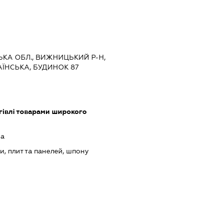
ЦЬКА ОБЛ., ВИЖНИЦЬКИЙ Р-Н,
АЇНСЬКА, БУДИНОК 87
гівлі товарами широкого
на
, плит та панелей, шпону