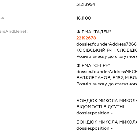
31218954
e:
16.11.00
dersAndBenef:
ФІРМА "ТАДЕЙ"
22192678
dossier.founderAddress
7866
КОСІВСЬКИЙ Р-Н, СЛОБІД
Розмір внеску до статутног
ФІРМА "СЕГРЕ"
dossier.founderAddress
ЧЕСЬ
ВУЛ.КЛЕПАЧОВ, Б.182, М.Б
Розмір внеску до статутног
БОНДЮК МИКОЛА МИКОЛ
ВІДОМОСТІ ВІДСУТНІ
dossier.position -
БОНДЮК МИКОЛА МИКОЛ
dossier.position -