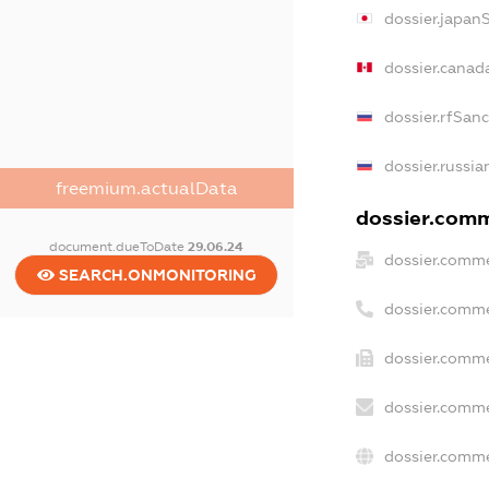
dossier.japan
dossier.canad
dossier.rfSan
dossier.russia
freemium.actualData
dossier.comme
document.dueToDate
29.06.24
dossier.comme
SEARCH.ONMONITORING
dossier.comme
dossier.comme
dossier.comme
dossier.comme