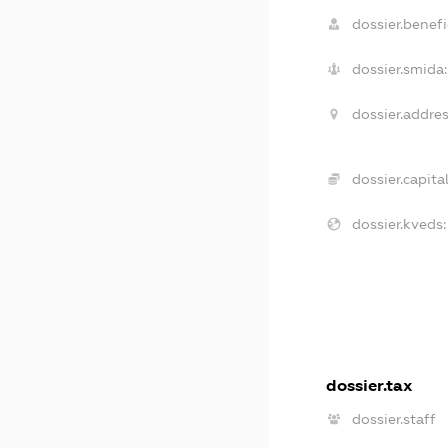
dossier.benefi
dossier.smida:
dossier.addres
dossier.capital
dossier.kveds:
dossier.tax
dossier.staff