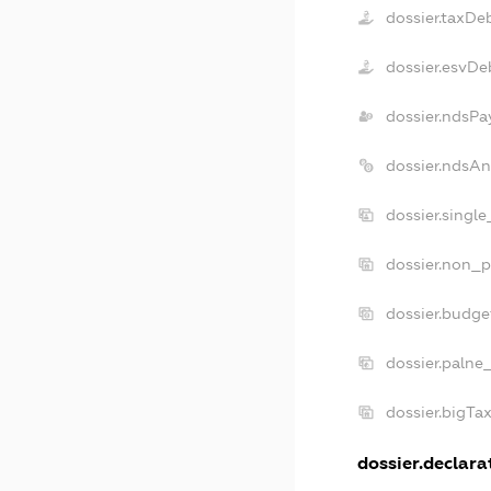
dossier.taxDe
dossier.esvDe
dossier.ndsPa
dossier.ndsAn
dossier.singl
dossier.non_p
dossier.budg
dossier.palne
dossier.bigTa
dossier.declarat