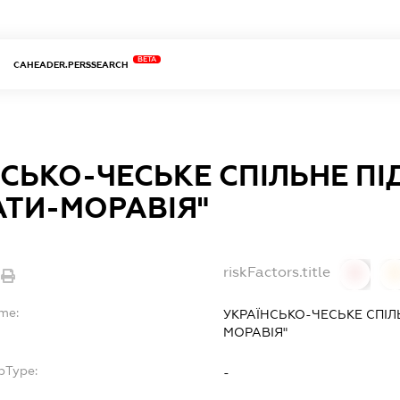
BETA
CAHEADER.PERSSEARCH
НСЬКО-ЧЕСЬКЕ СПІЛЬНЕ П
АТИ-МОРАВІЯ"
riskFactors.title
0
ame:
УКРАЇНСЬКО-ЧЕСЬКЕ СПІЛ
МОРАВІЯ"
bType:
-