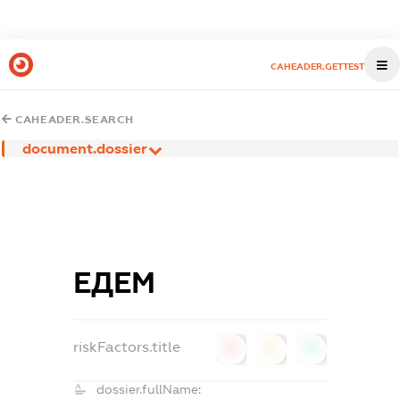
CAHEADER.GETTEST
CAHEADER.SEARCH
document.dossier
ЕДЕМ
riskFactors.title
0
0
0
dossier.fullName: