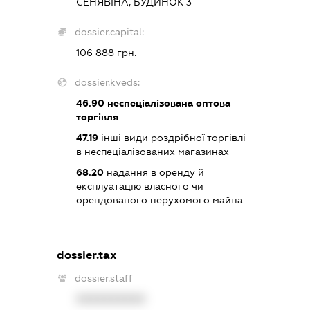
СЕНЯВІНА, БУДИНОК 3
dossier.capital:
106 888 грн.
dossier.kveds:
46.90
неспеціалізована оптова
торгівля
47.19
інші види роздрібної торгівлі
в неспеціалізованих магазинах
68.20
надання в оренду й
експлуатацію власного чи
орендованого нерухомого майна
dossier.tax
dossier.staff
XXXXXXXXXX