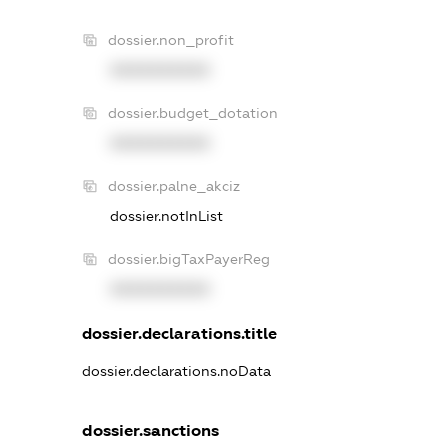
dossier.non_profit
XXXXXXXXXX
dossier.budget_dotation
XXXXXXXXXX
dossier.palne_akciz
dossier.notInList
dossier.bigTaxPayerReg
XXXXXXXXXX
dossier.declarations.title
dossier.declarations.noData
dossier.sanctions