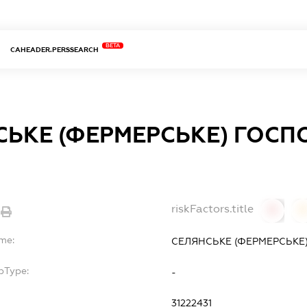
BETA
CAHEADER.PERSSEARCH
СЬКЕ (ФЕРМЕРСЬКЕ) ГОС
riskFactors.title
0
ame:
СЕЛЯНСЬКЕ (ФЕРМЕРСЬКЕ)
bType:
-
31222431