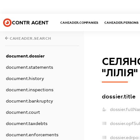
CONTR AGENT
CAHEADER.COMPANIES
CAHEADER.PERSONS
CAHEADER.SEARCH
document.dossier
СЕЛЯН
document.statements
"ЛІЛІЯ"
document.history
document.inspections
dossier.title
document.bankruptcy
dossier.fullN
document.court
document.taxdebts
dossier.opfSu
document.enforcements
dossier.edrpo: