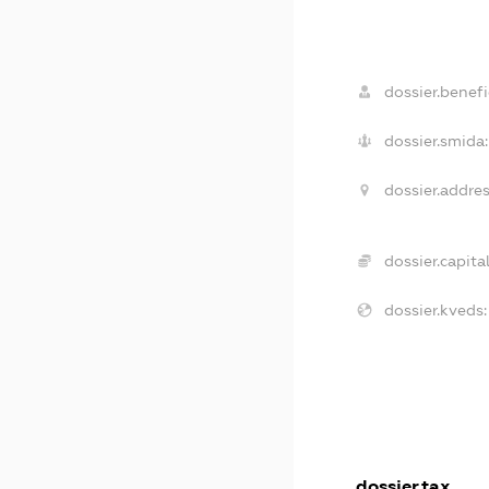
dossier.benefi
dossier.smida:
dossier.addres
dossier.capital
dossier.kveds:
dossier.tax