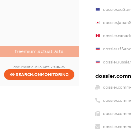
dossier.euSan
dossier.japan
dossier.canad
dossier.rfSan
freemium.actualData
dossier.russia
document.dueToDate
29.06.25
SEARCH.ONMONITORING
dossier.comme
dossier.comme
dossier.comme
dossier.comme
dossier.comme