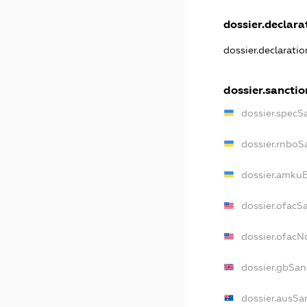
dossier.declarat
dossier.declarati
dossier.sanctio
dossier.specS
dossier.rnboS
dossier.amkuB
dossier.ofacS
dossier.ofac
dossier.gbSan
dossier.ausSa