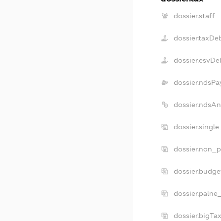
dossier.staff
dossier.taxDe
dossier.esvDe
dossier.ndsPa
dossier.ndsAn
dossier.singl
dossier.non_p
dossier.budg
dossier.palne
dossier.bigTa