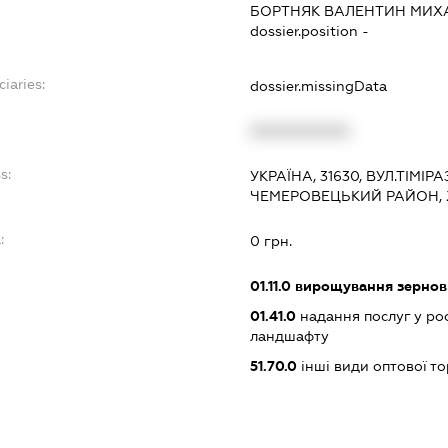
БОРТНЯК ВАЛЕНТИН МИ
dossier.position -
ciaries:
dossier.missingData
XXXXXXXXXX
s:
УКРАЇНА, 31630, ВУЛ.ТІМІР
ЧЕМЕРОВЕЦЬКИЙ РАЙОН,
:
0 грн.
01.11.0
вирощування зернови
01.41.0
надання послуг у ро
ландшафту
51.70.0
інші види оптової то