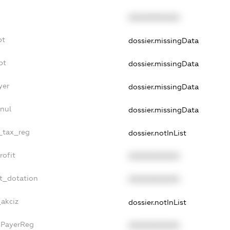
XXXXXXXXXX
bt
dossier.missingData
bt
dossier.missingData
yer
dossier.missingData
nul
dossier.missingData
e_tax_reg
dossier.notInList
rofit
XXXXXXXXXX
et_dotation
XXXXXXXXXX
_akciz
dossier.notInList
xPayerReg
XXXXXXXXXX