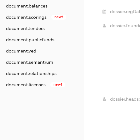
document.balances
dossier.regDat
document.scorings
new!
dossier.foun
document.tenders
document.publicfunds
document.ved
document.semantrum
document.relationships
document.licenses
new!
dossier.heads: