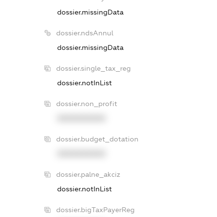
dossier.missingData
dossier.ndsAnnul
dossier.missingData
dossier.single_tax_reg
dossier.notInList
dossier.non_profit
XXXXXXXXXX
dossier.budget_dotation
XXXXXXXXXX
dossier.palne_akciz
dossier.notInList
dossier.bigTaxPayerReg