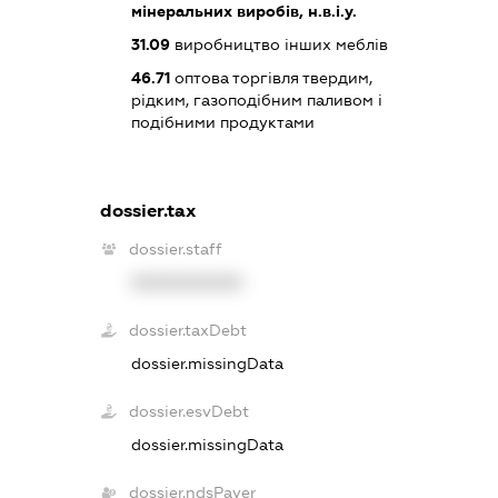
мінеральних виробів, н.в.і.у.
31.09
виробництво інших меблів
46.71
оптова торгівля твердим,
рідким, газоподібним паливом і
подібними продуктами
dossier.tax
dossier.staff
XXXXXXXXXX
dossier.taxDebt
dossier.missingData
dossier.esvDebt
dossier.missingData
dossier.ndsPayer