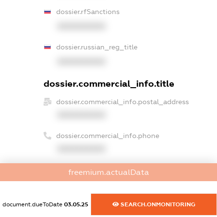
dossier.rfSanctions
XXXXXXXXXX
dossier.russian_reg_title
XXXXXXXXXX
dossier.commercial_info.title
dossier.commercial_info.postal_address
XXXXXXXXXX
dossier.commercial_info.phone
XXXXXXXXXX
dossier.commercial_info.fax
freemium.actualData
XXXXXXXXXX
dossier.commercial_info.email
document.dueToDate
03.05.25
SEARCH.ONMONITORING
XXXXXXXXXX