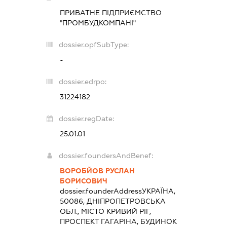
ПРИВАТНЕ ПІДПРИЄМСТВО
"ПРОМБУДКОМПАНІ"
dossier.opfSubType:
-
dossier.edrpo:
31224182
dossier.regDate:
25.01.01
dossier.foundersAndBenef:
ВОРОБЙОВ РУСЛАН
БОРИСОВИЧ
dossier.founderAddress
УКРАЇНА,
50086, ДНІПРОПЕТРОВСЬКА
ОБЛ., МІСТО КРИВИЙ РІГ,
ПРОСПЕКТ ГАГАРІНА, БУДИНОК