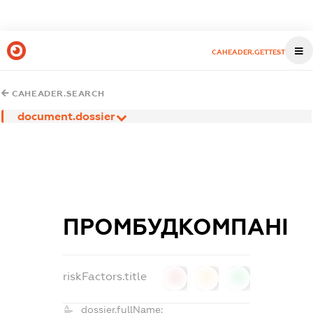
CAHEADER.GETTEST
CAHEADER.SEARCH
document.dossier
ПРОМБУДКОМПАНІ
riskFactors.title
0
0
0
dossier.fullName: