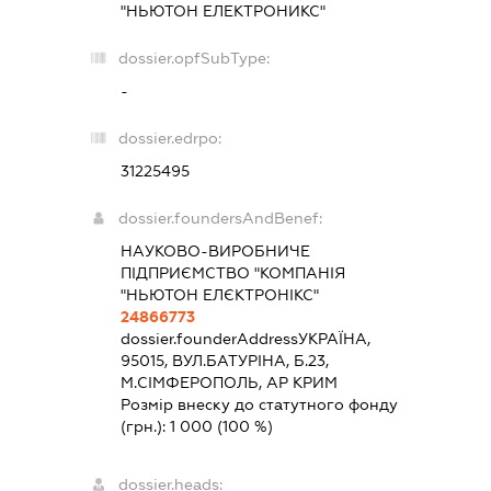
"НЬЮТОН ЕЛЕКТРОНИКС"
dossier.opfSubType:
-
dossier.edrpo:
31225495
dossier.foundersAndBenef:
НАУКОВО-ВИРОБНИЧЕ
ПІДПРИЄМСТВО "КОМПАНІЯ
"НЬЮТОН ЕЛЄКТРОНІКС"
24866773
dossier.founderAddress
УКРАЇНА,
95015, ВУЛ.БАТУРІНА, Б.23,
М.СІМФЕРОПОЛЬ, АР КРИМ
Розмір внеску до статутного фонду
(грн.):
1 000
(100 %)
dossier.heads: