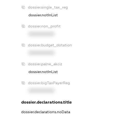
dossier.single_tax_reg
dossier.notInList
dossier.non_profit
XXXXXXXXXX
dossier.budget_dotation
XXXXXXXXXX
dossier.palne_akciz
dossier.notInList
dossier.bigTaxPayerReg
XXXXXXXXXX
dossier.declarations.title
dossier.declarations.noData