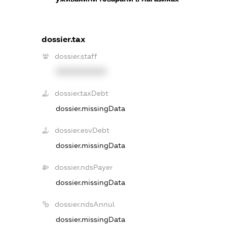
dossier.tax
dossier.staff
XXXXXXXXXX
dossier.taxDebt
dossier.missingData
dossier.esvDebt
dossier.missingData
dossier.ndsPayer
dossier.missingData
dossier.ndsAnnul
dossier.missingData