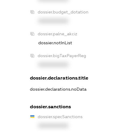
dossier.budget_dotation
XXXXXXXXXX
dossier.palne_akciz
dossier.notInList
dossier.bigTaxPayerReg
XXXXXXXXXX
dossier.declarations.title
dossier.declarations.noData
dossier.sanctions
dossier.specSanctions
XXXXXXXXXX