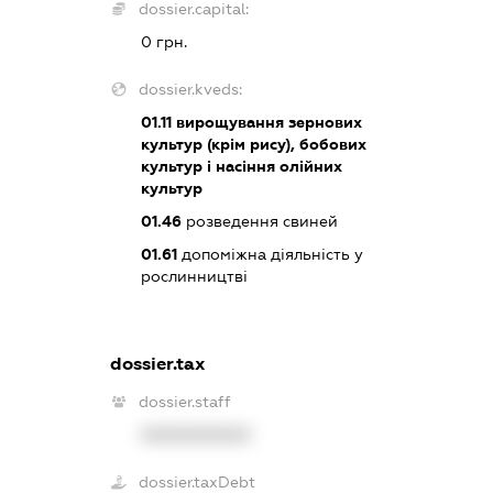
dossier.capital:
0 грн.
dossier.kveds:
01.11
вирощування зернових
культур (крім рису), бобових
культур і насіння олійних
культур
01.46
розведення свиней
01.61
допоміжна діяльність у
рослинництві
dossier.tax
dossier.staff
XXXXXXXXXX
dossier.taxDebt