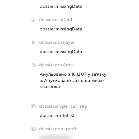
dossier.missingData
dossier.esvDebt
dossier.missingData
dossier.ndsPayer
dossier.missingData
dossier.ndsAnnul
Анульовано з 16.12.07 у зв'язку
з:
Анульовано за iнiцiативою
платника
.
dossier.single_tax_reg
dossier.notInList
dossier.non_profit
XXXXXXXXXX