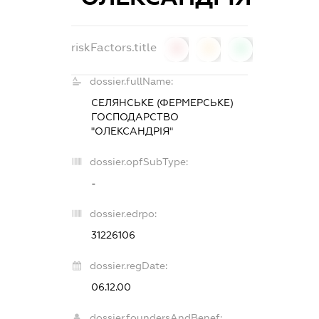
riskFactors.title
0
0
0
dossier.fullName:
СЕЛЯНСЬКЕ (ФЕРМЕРСЬКЕ)
ГОСПОДАРСТВО
"ОЛЕКСАНДРІЯ"
dossier.opfSubType:
-
dossier.edrpo:
31226106
dossier.regDate:
06.12.00
dossier.foundersAndBenef: