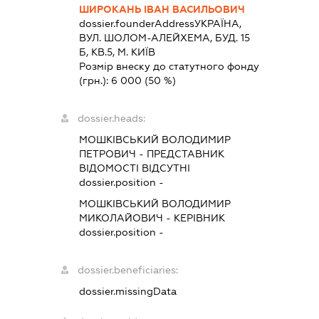
ШИРОКАНЬ ІВАН ВАСИЛЬОВИЧ
dossier.founderAddress
УКРАЇНА,
ВУЛ. ШОЛОМ-АЛЕЙХЕМА, БУД. 15
Б, КВ.5, М. КИЇВ
Розмір внеску до статутного фонду
(грн.):
6 000
(50 %)
dossier.heads:
МОШКІВСЬКИЙ ВОЛОДИМИР
ПЕТРОВИЧ
-
ПРЕДСТАВНИК
ВІДОМОСТІ ВІДСУТНІ
dossier.position -
МОШКІВСЬКИЙ ВОЛОДИМИР
МИКОЛАЙОВИЧ
-
КЕРІВНИК
dossier.position -
dossier.beneficiaries:
dossier.missingData