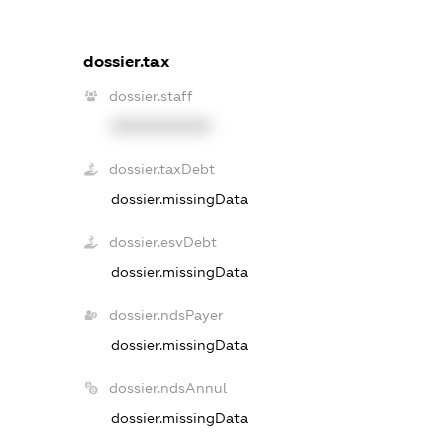
dossier.tax
dossier.staff
XXXXXXXXXX
dossier.taxDebt
dossier.missingData
dossier.esvDebt
dossier.missingData
dossier.ndsPayer
dossier.missingData
dossier.ndsAnnul
dossier.missingData