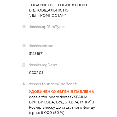
ТОВАРИСТВО З ОБМЕЖЕНОЮ
ВІДПОВІДАЛЬНІСТЮ
"ЛЕГПРОМПОСТАЧ"
dossier.opfSubType:
-
dossier.edrpo:
31231671
dossier.regDate:
07.02.01
dossier.foundersAndBenef:
УДОВИЧЕНКО ЄВГЕНІЯ ПАВЛІВНА
dossier.founderAddress
УКРАЇНА,
ВУЛ. БИКОВА, БУД.5, КВ.74, М. КИЇВ
Розмір внеску до статутного фонду
(грн.):
6 000
(50 %)