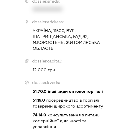
dossier.smida:
XXXXXXXXXX
dossier.address:
УКРАЇНА, 11500, ВУЛ.
ШАТРИЩАНСЬКА, БУД.92,
М.КОРОСТЕНЬ, ЖИТОМИРСЬКА
ОБЛАСТЬ
dossier.capital:
12 000 грн.
dossier.kveds:
51.70.0
інші види оптової торгівлі
51.19.0
посередництво в торгівлі
товарами широкого асортименту
74.14.0
консультування з питань
комерційної діяльності та
управління