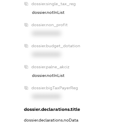
dossier.single_tax_reg
dossier.notInList
dossier.non_profit
XXXXXXXXXX
dossier.budget_dotation
XXXXXXXXXX
dossier.palne_akciz
dossier.notInList
dossier.bigTaxPayerReg
XXXXXXXXXX
dossier.declarations.title
dossier.declarations.noData