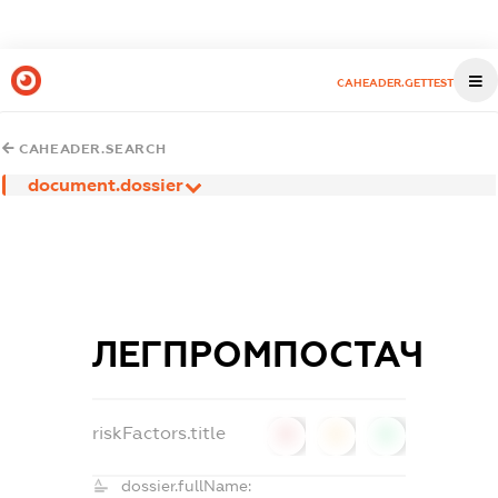
CAHEADER.GETTEST
CAHEADER.SEARCH
document.dossier
ЛЕГПРОМПОСТАЧ
riskFactors.title
0
0
0
dossier.fullName: