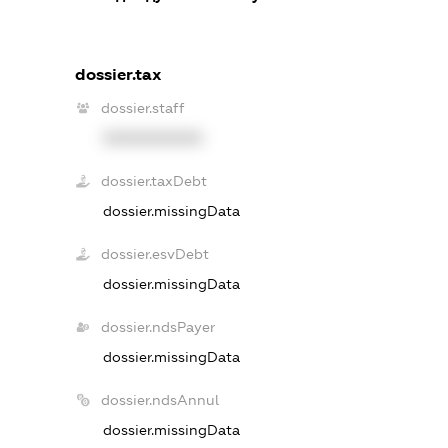
dossier.tax
dossier.staff
XXXXXXXXXX
dossier.taxDebt
dossier.missingData
dossier.esvDebt
dossier.missingData
dossier.ndsPayer
dossier.missingData
dossier.ndsAnnul
dossier.missingData