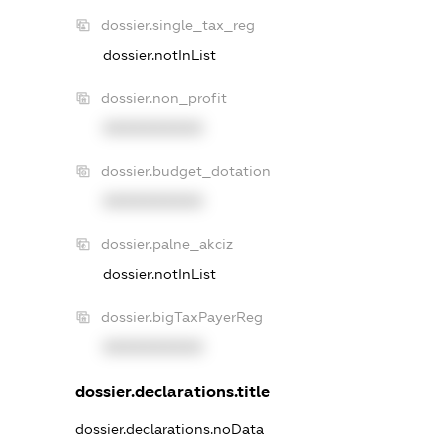
dossier.single_tax_reg
dossier.notInList
dossier.non_profit
XXXXXXXXXX
dossier.budget_dotation
XXXXXXXXXX
dossier.palne_akciz
dossier.notInList
dossier.bigTaxPayerReg
XXXXXXXXXX
dossier.declarations.title
dossier.declarations.noData