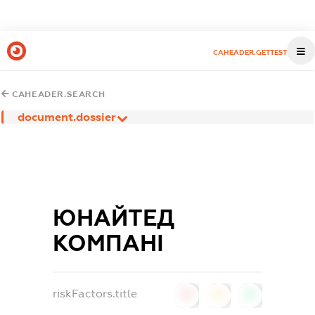
CAHEADER.GETTEST
CAHEADER.SEARCH
document.dossier
ЮНАЙТЕД
КОМПАНІ
riskFactors.title
0
0
0