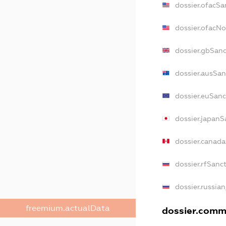
dossier.ofacSa
dossier.ofacN
dossier.gbSan
dossier.ausSan
dossier.euSanc
dossier.japanS
dossier.canad
dossier.rfSanc
dossier.russian
freemium.actualData
dossier.comme