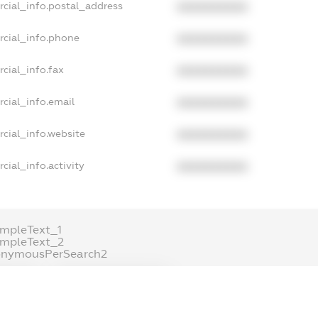
rcial_info.postal_address
XXXXXXXXXX
rcial_info.phone
XXXXXXXXXX
cial_info.fax
XXXXXXXXXX
cial_info.email
XXXXXXXXXX
cial_info.website
XXXXXXXXXX
cial_info.activity
XXXXXXXXXX
mpleText_1
ampleText_2
onymousPerSearch2
ETAILS
FREEMIUM.REGISTER