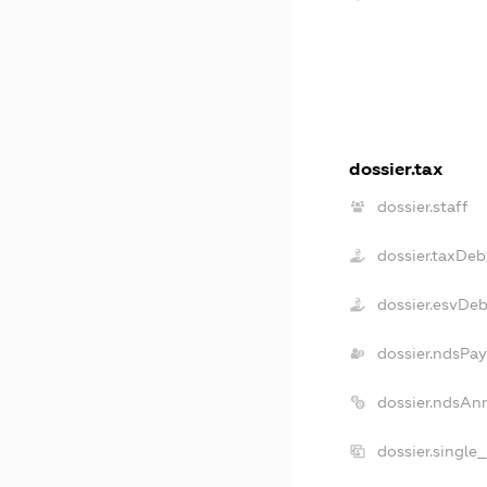
dossier.tax
dossier.staff
dossier.taxDeb
dossier.esvDeb
dossier.ndsPay
dossier.ndsAn
dossier.single