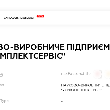
BETA
CAHEADER.PERSSEARCH
ВО-ВИРОБНИЧЕ ПІДПРИЄ
МПЛЕКТСЕРВІС"
riskFactors.title
0
0
me:
НАУКОВО-ВИРОБНИЧЕ ПІ
"УКРКОМПЛЕКТСЕРВІС"
bType:
-