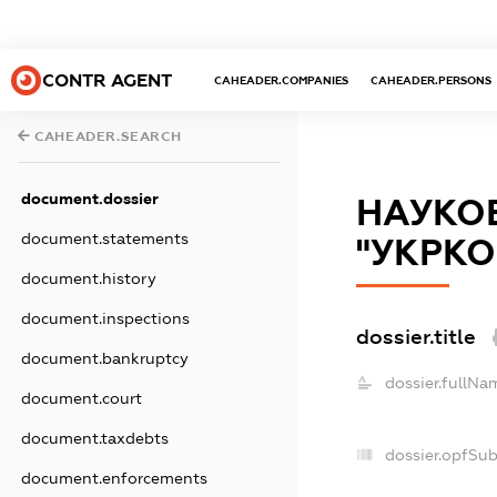
CONTR AGENT
CAHEADER.COMPANIES
CAHEADER.PERSONS
CAHEADER.SEARCH
document.dossier
НАУКО
document.statements
"УКРКО
document.history
document.inspections
dossier.title
document.bankruptcy
dossier.fullNa
document.court
document.taxdebts
dossier.opfSu
document.enforcements