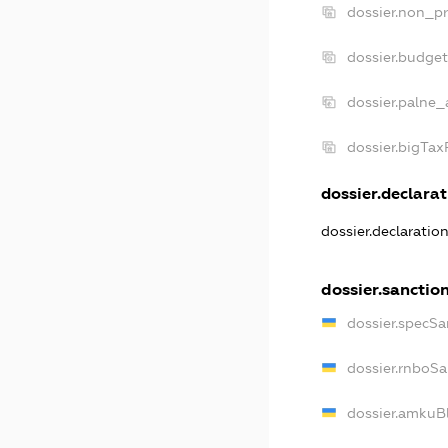
dossier.non_pr
dossier.budge
dossier.palne_
dossier.bigTa
dossier.declarat
dossier.declaratio
dossier.sanctio
dossier.specSa
dossier.rnboSa
dossier.amkuBl