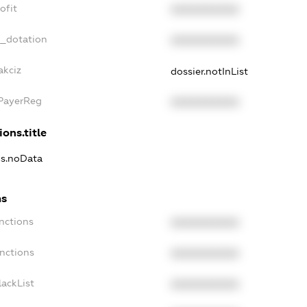
ofit
XXXXXXXXXX
t_dotation
XXXXXXXXXX
akciz
dossier.notInList
xPayerReg
XXXXXXXXXX
ions.title
ns.noData
ns
nctions
XXXXXXXXXX
nctions
XXXXXXXXXX
ackList
XXXXXXXXXX