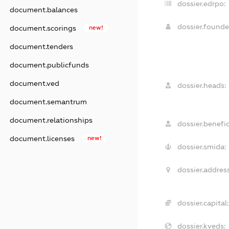
dossier.edrpo:
document.balances
dossier.found
document.scorings
new!
document.tenders
document.publicfunds
document.ved
dossier.heads:
document.semantrum
document.relationships
dossier.benefic
document.licenses
new!
dossier.smida:
dossier.address
dossier.capital:
dossier.kveds: