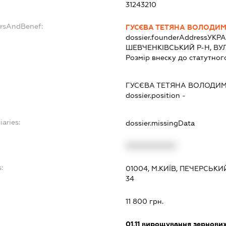
31243210
ersAndBenef:
ГУСЄВА ТЕТЯНА ВОЛОДИ
dossier.founderAddress
УКРА
ШЕВЧЕНКІВСЬКИЙ Р-Н, ВУЛ. 
Розмір внеску до статутног
ГУСЄВА ТЕТЯНА ВОЛОДИ
dossier.position -
iaries:
dossier.missingData
XXXXXXXXXX
:
01004, М.КИЇВ, ПЕЧЕРСЬК
34
11 800 грн.
01.11
вирощування зернових 