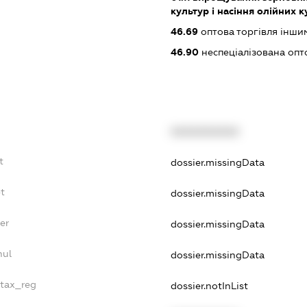
культур і насіння олійних 
46.69
оптова торгівля інш
46.90
неспеціалізована опт
XXXXXXXXXX
t
dossier.missingData
t
dossier.missingData
er
dossier.missingData
nul
dossier.missingData
_tax_reg
dossier.notInList