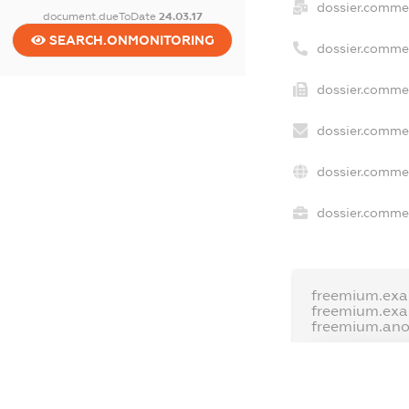
dossier.comme
document.dueToDate
24.03.17
SEARCH.ONMONITORING
dossier.comme
dossier.commer
dossier.commer
dossier.commer
dossier.commer
freemium.exa
freemium.ex
freemium.an
FREEMIUM.D