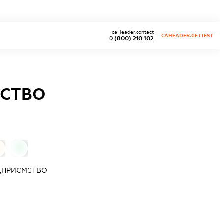
caHeader.contact
CAHEADER.GETTEST
0 (800) 210 102
МСТВО
0
ДПРИЄМСТВО