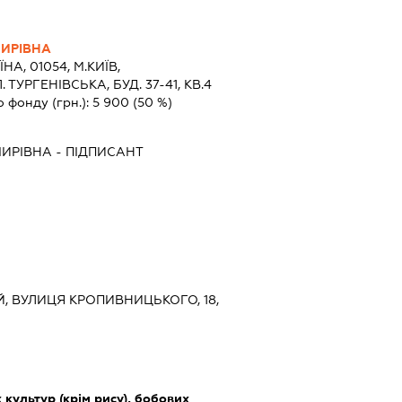
МИРІВНА
ЇНА, 01054, М.КИЇВ,
ТУРГЕНІВСЬКА, БУД. 37-41, КВ.4
о фонду (грн.):
5 900
(50 %)
МИРІВНА
-
ПІДПИСАНТ
ИЙ, ВУЛИЦЯ КРОПИВНИЦЬКОГО, 18,
культур (крім рису), бобових