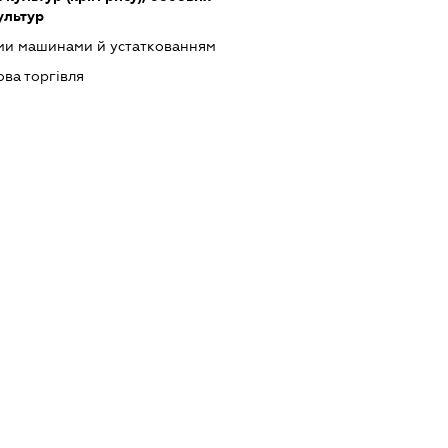
культур
ими машинами й устаткованням
ова торгівля