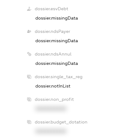
dossier.esvDebt
dossier.missingData
dossier.ndsPayer
dossier.missingData
dossier.ndsAnnul
dossier.missingData
dossier.single_tax_reg
dossier.notInList
dossier.non_profit
XXXXXXXXXX
dossier.budget_dotation
XXXXXXXXXX