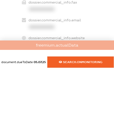
dossier.commercial_info.fax
XXXXXXXXXX
dossier.commercial_info.email
XXXXXXXXXX
dossier.commercial_info.website
XXXXXXXXXX
freemium.actualData
dossier.commercial_info.activity
document.dueToDate
05.07.25
SEARCH.ONMONITORING
XXXXXXXXXX
freemium.exampleText_1
freemium.exampleText_2
freemium.anonymousPerSearch2
FREEMIUM.DETAILS
FREEMIUM.REGISTER