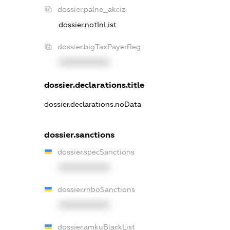
dossier.palne_akciz
dossier.notInList
dossier.bigTaxPayerReg
XXXXXXXXXX
dossier.declarations.title
dossier.declarations.noData
dossier.sanctions
dossier.specSanctions
XXXXXXXXXX
dossier.rnboSanctions
XXXXXXXXXX
dossier.amkuBlackList