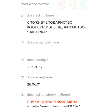
riskFactors.title
0
0
0
dossier.fullName:
СПОЖИВЧЕ ТОВАРИСТВО
КООПЕРАТИВНЕ ПІДПРИЄМСТВО
"ЛАСТІВКА"
dossier.opfSubType:
-
dossier.edrpo:
31252047
dossier.regDate:
28.06.01
dossier.foundersAndBenef:
ГИЧКА ГАННА МИКОЛАЇВНА
dossier.founderAddress
УКРАЇНА,