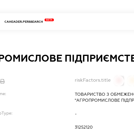
BETA
CAHEADER.PERSSEARCH
РОМИСЛОВЕ ПІДПРИЄМСТВ
riskFactors.title
0
0
me:
ТОВАРИСТВО З ОБМЕЖЕН
"АГРОПРОМИСЛОВЕ ПІДПР
bType:
-
31252120