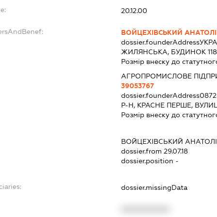
e:
20.12.00
ersAndBenef:
ВОЙЦЕХІВСЬКИЙ АНАТОЛІ
dossier.founderAddress
УКРА
ЖИЛЯНСЬКА, БУДИНОК 118
Розмір внеску до статутног
АГРОПРОМИСЛОВЕ ПІДПР
39053767
dossier.founderAddress
0872
Р-Н, КРАСНЕ ПЕРШЕ, ВУЛИ
Розмір внеску до статутног
ВОЙЦЕХІВСЬКИЙ АНАТОЛ
dossier.from 29.07.18
dossier.position -
iaries:
dossier.missingData
XXXXXXXXXX