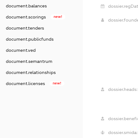
document.balances
dossier.regDat
document.scorings
new!
dossier.found
document.tenders
document.publicfunds
document.ved
document.semantrum
document.relationships
document.licenses
new!
dossier.heads:
dossier.benefic
dossier.smida: