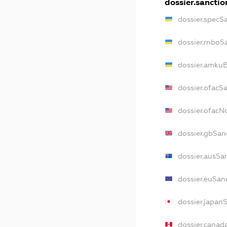
dossier.sanctio
dossier.specS
dossier.rnboS
dossier.amkuB
dossier.ofacS
dossier.ofac
dossier.gbSan
dossier.ausSa
dossier.euSan
dossier.japan
dossier.canad