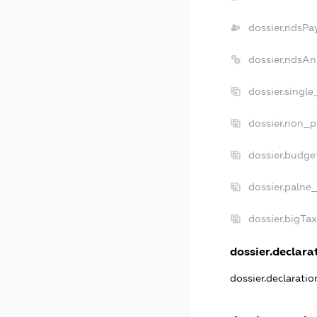
dossier.ndsPa
dossier.ndsAn
dossier.singl
dossier.non_p
dossier.budge
dossier.palne_
dossier.bigTa
dossier.declarat
dossier.declarati