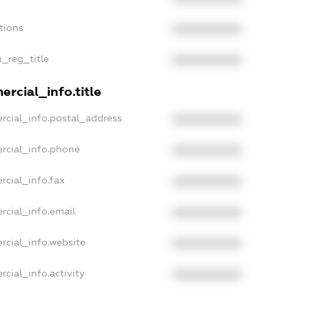
tions
XXXXXXXXXX
n_reg_title
XXXXXXXXXX
rcial_info.title
rcial_info.postal_address
XXXXXXXXXX
rcial_info.phone
XXXXXXXXXX
rcial_info.fax
XXXXXXXXXX
rcial_info.email
XXXXXXXXXX
rcial_info.website
XXXXXXXXXX
cial_info.activity
XXXXXXXXXX