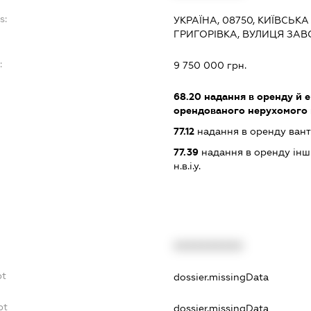
s:
УКРАЇНА, 08750, КИЇВСЬКА
ГРИГОРІВКА, ВУЛИЦЯ ЗАВ
:
9 750 000 грн.
68.20
надання в оренду й е
орендованого нерухомого
77.12
надання в оренду вант
77.39
надання в оренду інши
н.в.і.у.
XXXXXXXXXX
bt
dossier.missingData
bt
dossier.missingData