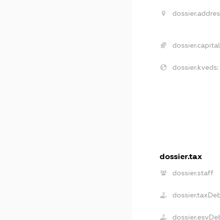
dossier.addres
dossier.capital
dossier.kveds:
dossier.tax
dossier.staff
dossier.taxDe
dossier.esvDe