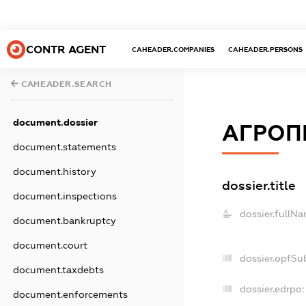
CONTR AGENT
CAHEADER.COMPANIES
CAHEADER.PERSONS
CAHEADER.SEARCH
document.dossier
АГРОП
document.statements
document.history
dossier.title
document.inspections
dossier.fullNa
document.bankruptcy
document.court
dossier.opfSu
document.taxdebts
dossier.edrpo:
document.enforcements