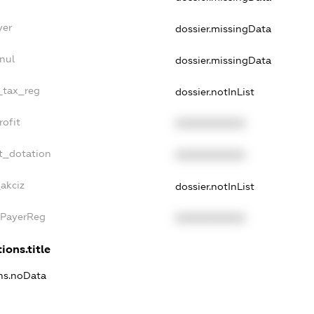
yer
dossier.missingData
nul
dossier.missingData
e_tax_reg
dossier.notInList
rofit
XXXXXXXXXX
t_dotation
XXXXXXXXXX
akciz
dossier.notInList
xPayerReg
XXXXXXXXXX
ions.title
ons.noData