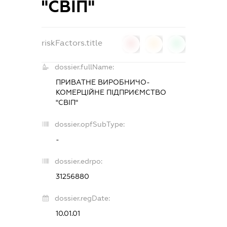
"СВІП"
riskFactors.title
0
0
0
dossier.fullName:
ПРИВАТНЕ ВИРОБНИЧО-
КОМЕРЦІЙНЕ ПІДПРИЄМСТВО
"СВІП"
dossier.opfSubType:
-
dossier.edrpo:
31256880
dossier.regDate:
10.01.01