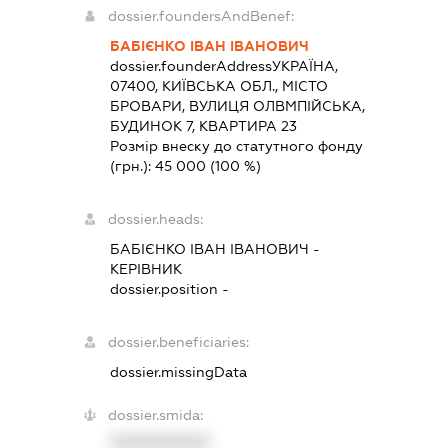
dossier.foundersAndBenef:
БАБІЄНКО ІВАН ІВАНОВИЧ
dossier.founderAddress
УКРАЇНА,
07400, КИЇВСЬКА ОБЛ., МІСТО
БРОВАРИ, ВУЛИЦЯ ОЛВМПІЙСЬКА,
БУДИНОК 7, КВАРТИРА 23
Розмір внеску до статутного фонду
(грн.):
45 000
(100 %)
dossier.heads:
БАБІЄНКО ІВАН ІВАНОВИЧ
-
КЕРІВНИК
dossier.position -
dossier.beneficiaries:
dossier.missingData
dossier.smida:
XXXXXXXXXX