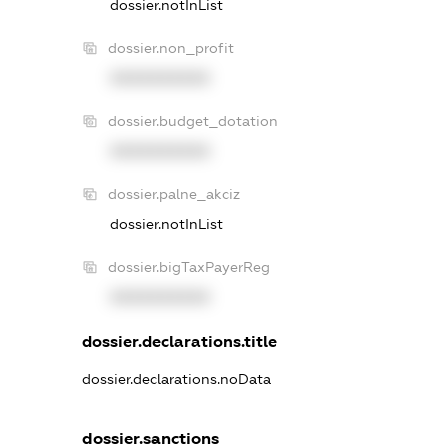
dossier.notInList
dossier.non_profit
XXXXXXXXXX
dossier.budget_dotation
XXXXXXXXXX
dossier.palne_akciz
dossier.notInList
dossier.bigTaxPayerReg
XXXXXXXXXX
dossier.declarations.title
dossier.declarations.noData
dossier.sanctions