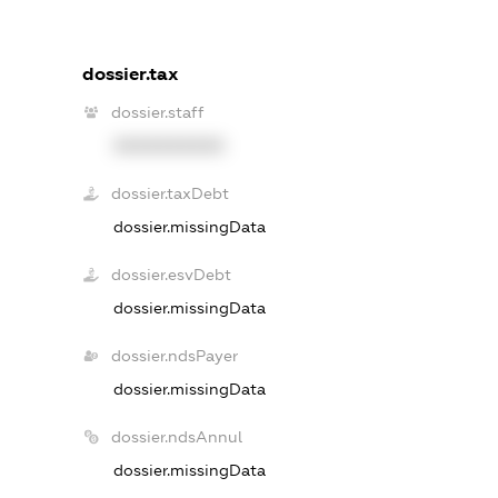
dossier.tax
dossier.staff
XXXXXXXXXX
dossier.taxDebt
dossier.missingData
dossier.esvDebt
dossier.missingData
dossier.ndsPayer
dossier.missingData
dossier.ndsAnnul
dossier.missingData