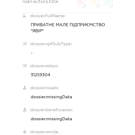
riskFactors.title
0
0
0
dossier.fullName:
ПРИВАТНЕ МАЛЕ ПІДПРИЄМСТВО
"ЯВІР"
dossier.opfSubType:
-
dossier.edrpo:
31259304
dossier.heads:
dossier.missingData
dossier.beneficiaries:
dossier.missingData
dossier.smida: