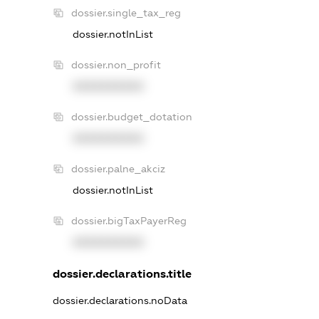
dossier.single_tax_reg
dossier.notInList
dossier.non_profit
XXXXXXXXXX
dossier.budget_dotation
XXXXXXXXXX
dossier.palne_akciz
dossier.notInList
dossier.bigTaxPayerReg
XXXXXXXXXX
dossier.declarations.title
dossier.declarations.noData