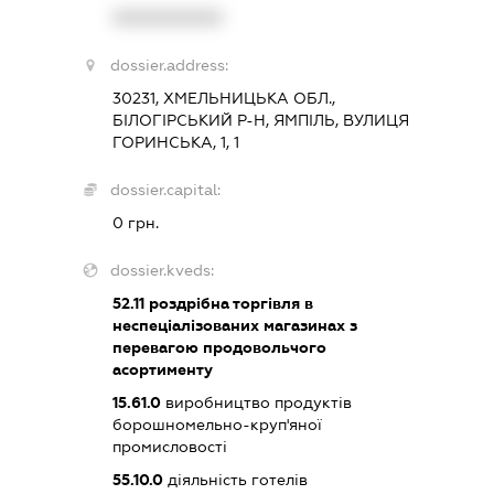
XXXXXXXXXX
dossier.address:
30231, ХМЕЛЬНИЦЬКА ОБЛ.,
БІЛОГІРСЬКИЙ Р-Н, ЯМПІЛЬ, ВУЛИЦЯ
ГОРИНСЬКА, 1, 1
dossier.capital:
0 грн.
dossier.kveds:
52.11
роздрібна торгівля в
неспеціалізованих магазинах з
перевагою продовольчого
асортименту
15.61.0
виробництво продуктів
борошномельно-круп'яної
промисловості
55.10.0
діяльність готелів