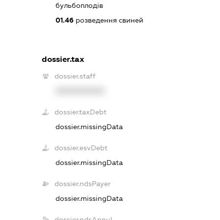
бульбоплодів
01.46
розведення свиней
dossier.tax
dossier.staff
XXXXXXXXXX
dossier.taxDebt
dossier.missingData
dossier.esvDebt
dossier.missingData
dossier.ndsPayer
dossier.missingData
dossier.ndsAnnul