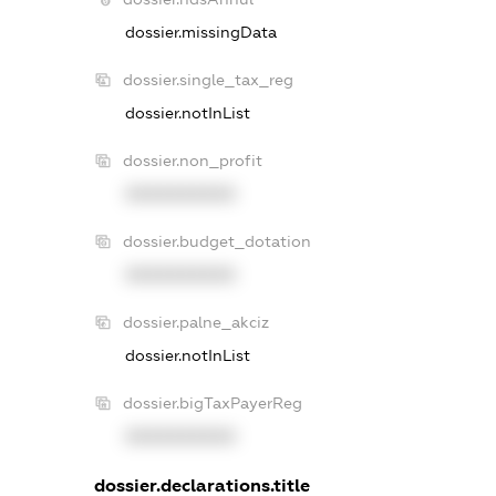
dossier.missingData
dossier.single_tax_reg
dossier.notInList
dossier.non_profit
XXXXXXXXXX
dossier.budget_dotation
XXXXXXXXXX
dossier.palne_akciz
dossier.notInList
dossier.bigTaxPayerReg
XXXXXXXXXX
dossier.declarations.title