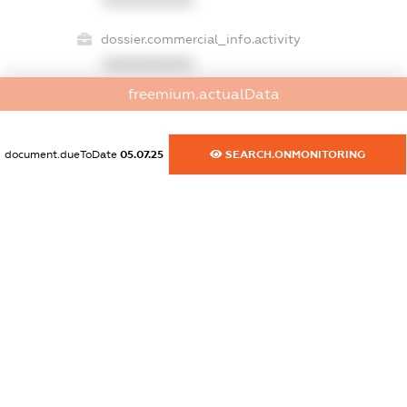
XXXXXXXXXX
dossier.commercial_info.activity
XXXXXXXXXX
freemium.actualData
freemium.exampleText_1
document.dueToDate
05.07.25
SEARCH.ONMONITORING
freemium.exampleText_2
freemium.anonymousPerSearch2
FREEMIUM.DETAILS
FREEMIUM.REGISTER