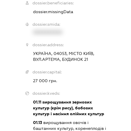
dossier.beneficiaries:
dossier.missingData
dossier.smida:
XXXXXXXXXX
dossier.address:
УКРАЇНА, 04053, МІСТО КИЇВ,
ВУЛ.АРТЕМА, БУДИНОК 21
dossier.capital:
27 000 грн.
dossier.kveds:
01.11
вирощування зернових
культур (крім рису), бобових
культур і насіння олійних культур
01.13
вирощування овочів і
баштанних культур, коренеплодів і