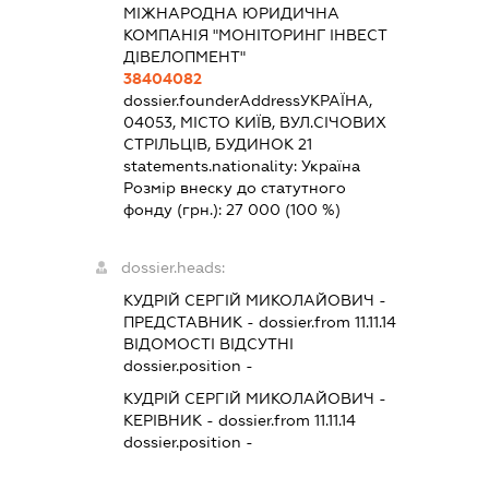
МІЖНАРОДНА ЮРИДИЧНА
КОМПАНІЯ "МОНІТОРИНГ ІНВЕСТ
ДІВЕЛОПМЕНТ"
38404082
dossier.founderAddress
УКРАЇНА,
04053, МІСТО КИЇВ, ВУЛ.СІЧОВИХ
СТРІЛЬЦІВ, БУДИНОК 21
statements.nationality:
Україна
Розмір внеску до статутного
фонду (грн.):
27 000
(100 %)
dossier.heads:
КУДРІЙ СЕРГІЙ МИКОЛАЙОВИЧ
-
ПРЕДСТАВНИК
- dossier.from 11.11.14
ВІДОМОСТІ ВІДСУТНІ
dossier.position -
КУДРІЙ СЕРГІЙ МИКОЛАЙОВИЧ
-
КЕРІВНИК
- dossier.from 11.11.14
dossier.position -