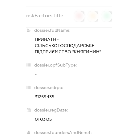
riskFactors.title
0
0
0
dossier.fullName:
ПРИВАТНЕ
СІЛЬСЬКОГОСПОДАРСЬКЕ
ПІДПРИЄМСТВО "КНЯГИНИН"
dossier.opfSubType:
-
dossier.edrpo:
31259435
dossier.regDate:
01.03.05
dossier.foundersAndBenef: