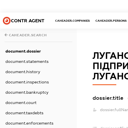
CONTR AGENT
CAHEADER.COMPANIES
CAHEADER.PERSONS
CAHEADER.SEARCH
document.dossier
ЛУГАН
document.statements
ПІДПР
document.history
ЛУГАН
document.inspections
document.bankruptcy
dossier.title
document.court
dossier.fullNa
document.taxdebts
document.enforcements