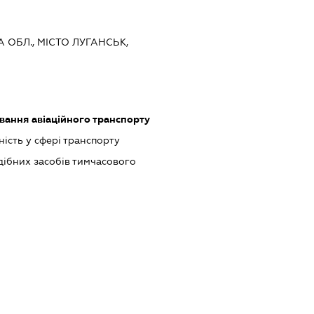
А ОБЛ., МІСТО ЛУГАНСЬК,
ання авіаційного транспорту
ість у сфері транспорту
одібних засобів тимчасового