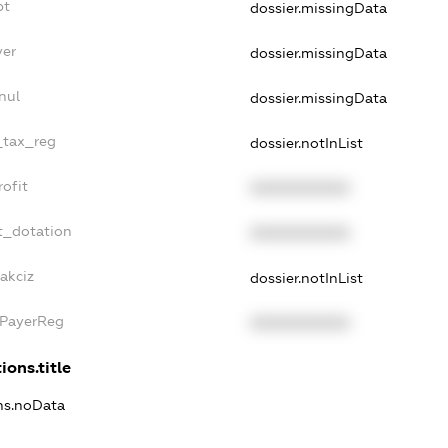
bt
dossier.missingData
yer
dossier.missingData
nul
dossier.missingData
e_tax_reg
dossier.notInList
rofit
XXXXXXXXXX
t_dotation
XXXXXXXXXX
akciz
dossier.notInList
xPayerReg
XXXXXXXXXX
ions.title
ons.noData