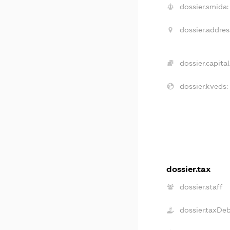
dossier.smida:
dossier.addres
dossier.capital
dossier.kveds:
dossier.tax
dossier.staff
dossier.taxDe