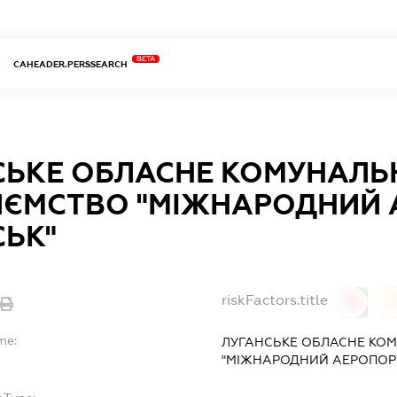
BETA
CAHEADER.PERSSEARCH
СЬКЕ ОБЛАСНЕ КОМУНАЛЬ
ИЄМСТВО "МІЖНАРОДНИЙ 
СЬК"
riskFactors.title
0
0
me:
ЛУГАНСЬКЕ ОБЛАСНЕ КО
"МІЖНАРОДНИЙ АЕРОПОРТ