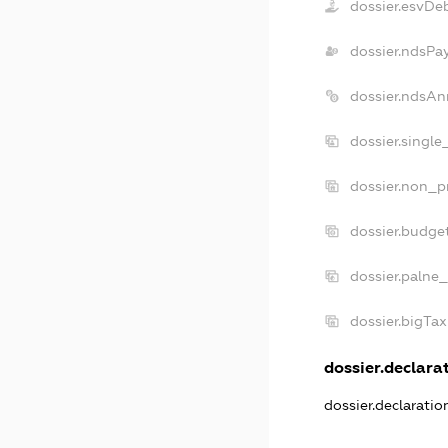
dossier.esvDe
dossier.ndsPa
dossier.ndsAn
dossier.singl
dossier.non_p
dossier.budge
dossier.palne_
dossier.bigTa
dossier.declarat
dossier.declarati