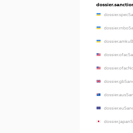
dossier.sanctio
dossier.specS
dossier.rnboS
dossier.amkuB
dossier.ofacS
dossier.ofac
dossier.gbSan
dossier.ausSa
dossier.euSan
dossier.japan