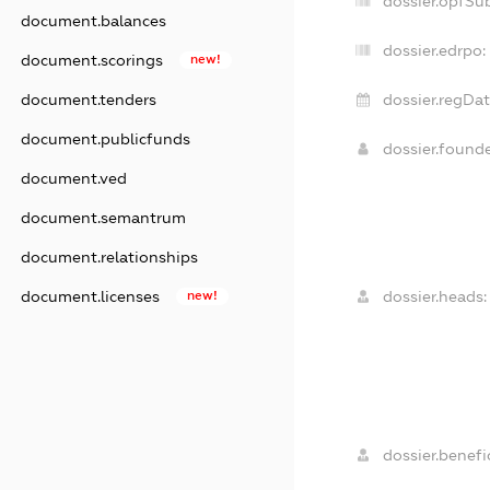
dossier.opfSu
document.balances
dossier.edrpo:
document.scorings
new!
document.tenders
dossier.regDat
document.publicfunds
dossier.found
document.ved
document.semantrum
document.relationships
document.licenses
new!
dossier.heads:
dossier.benefic