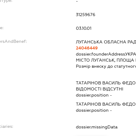
bType:
-
31259676
e:
03.10.01
ersAndBenef:
ЛУГАНСЬКА ОБЛАСНА РА
24046449
dossier.founderAddress
УКРА
МІСТО ЛУГАНСЬК, ПЛОЩА 
Розмір внеску до статутног
ТАТАРІНОВ ВАСИЛЬ ФЕД
ВІДОМОСТІ ВІДСУТНІ
dossier.position -
ТАТАРІНОВ ВАСИЛЬ ФЕД
dossier.position -
iaries:
dossier.missingData