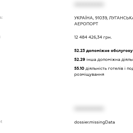
XXXXXXXXXX
s:
УКРАЇНА, 91039, ЛУГАНСЬК
АЕРОПОРТ
:
12 484 426,34 грн.
52.23
допоміжне обслуговув
52.29
інша допоміжна діяльн
55.10
діяльність готелів і п
розміщування
XXXXXXXXXX
bt
dossier.missingData