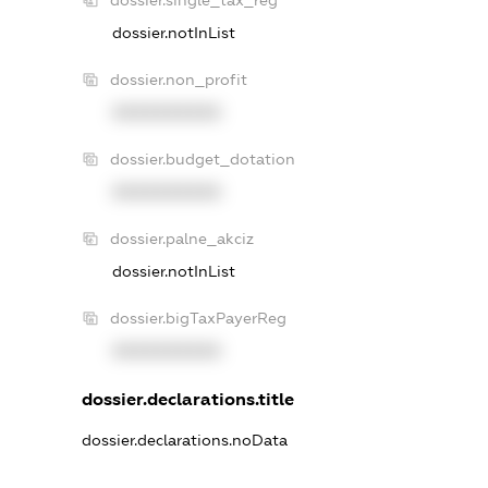
dossier.notInList
dossier.non_profit
XXXXXXXXXX
dossier.budget_dotation
XXXXXXXXXX
dossier.palne_akciz
dossier.notInList
dossier.bigTaxPayerReg
XXXXXXXXXX
dossier.declarations.title
dossier.declarations.noData