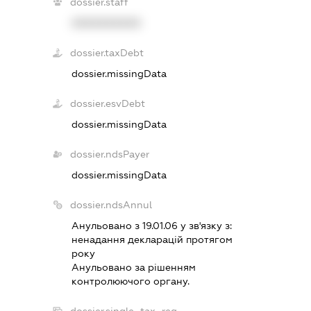
dossier.staff
XXXXXXXXXX
dossier.taxDebt
dossier.missingData
dossier.esvDebt
dossier.missingData
dossier.ndsPayer
dossier.missingData
dossier.ndsAnnul
Анульовано з 19.01.06 у зв'язку з:
ненадання декларацiй протягом
року
Анульовано за рiшенням
контролюючого органу.
dossier.single_tax_reg