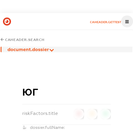
CAHEADER.GETTEST
CAHEADER.SEARCH
document.dossier
ЮГ
riskFactors.title
0
0
0
dossier.fullName: