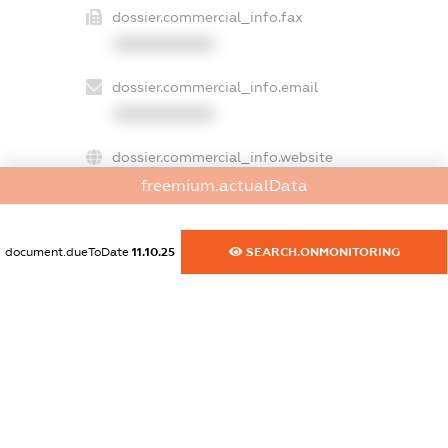
dossier.commercial_info.fax
XXXXXXXXXX
dossier.commercial_info.email
XXXXXXXXXX
dossier.commercial_info.website
XXXXXXXXXX
freemium.actualData
dossier.commercial_info.activity
document.dueToDate
11.10.25
SEARCH.ONMONITORING
XXXXXXXXXX
freemium.exampleText_1
freemium.exampleText_2
freemium.anonymousPerSearch2
FREEMIUM.DETAILS
FREEMIUM.REGISTER