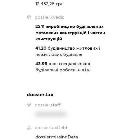
12 432,26 грн.
dossier.kveds:
25.11
виробництво будівельних
металевих конструкцій і частин
конструкцій
41.20
будівництво житлових і
нежитлових будівель
43.99
інші спеціалізовані
будівельні роботи, н.в.і.у.
dossier.tax
dossier.staff
XXXXXXXXXX
dossier.taxDebt
dossier.missingData