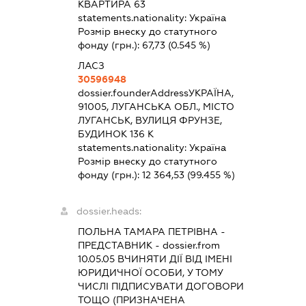
КВАРТИРА 63
statements.nationality:
Україна
Розмір внеску до статутного
фонду (грн.):
67,73
(0.545 %)
ЛАСЗ
30596948
dossier.founderAddress
УКРАЇНА,
91005, ЛУГАНСЬКА ОБЛ., МІСТО
ЛУГАНСЬК, ВУЛИЦЯ ФРУНЗЕ,
БУДИНОК 136 К
statements.nationality:
Україна
Розмір внеску до статутного
фонду (грн.):
12 364,53
(99.455 %)
dossier.heads:
ПОЛЬНА ТАМАРА ПЕТРІВНА
-
ПРЕДСТАВНИК
- dossier.from
10.05.05
ВЧИНЯТИ ДІЇ ВІД ІМЕНІ
ЮРИДИЧНОЇ ОСОБИ, У ТОМУ
ЧИСЛІ ПІДПИСУВАТИ ДОГОВОРИ
ТОЩО (ПРИЗНАЧЕНА