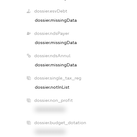
dossier.esvDebt
dossier.missingData
dossier.ndsPayer
dossier.missingData
dossier.ndsAnnul
dossier.missingData
dossier.single_tax_reg
dossier.notInList
dossier.non_profit
XXXXXXXXXX
dossier.budget_dotation
XXXXXXXXXX