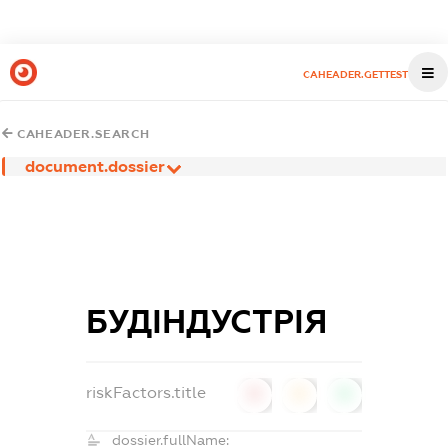
CAHEADER.GETTEST
CAHEADER.SEARCH
document.dossier
БУДІНДУСТРІЯ
riskFactors.title
0
0
0
dossier.fullName: