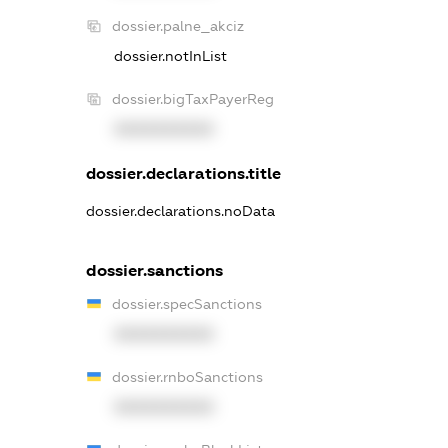
dossier.palne_akciz
dossier.notInList
dossier.bigTaxPayerReg
XXXXXXXXXX
dossier.declarations.title
dossier.declarations.noData
dossier.sanctions
dossier.specSanctions
XXXXXXXXXX
dossier.rnboSanctions
XXXXXXXXXX