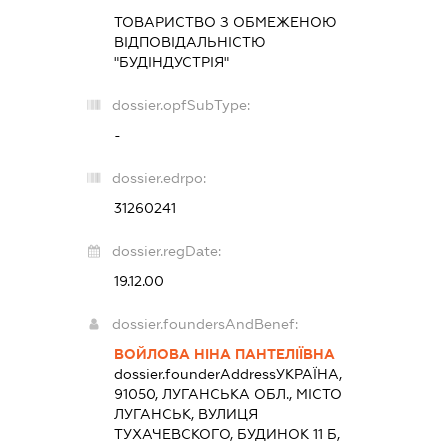
ТОВАРИСТВО З ОБМЕЖЕНОЮ
ВІДПОВІДАЛЬНІСТЮ
"БУДІНДУСТРІЯ"
dossier.opfSubType:
-
dossier.edrpo:
31260241
dossier.regDate:
19.12.00
dossier.foundersAndBenef:
ВОЙЛОВА НІНА ПАНТЕЛІЇВНА
dossier.founderAddress
УКРАЇНА,
91050, ЛУГАНСЬКА ОБЛ., МІСТО
ЛУГАНСЬК, ВУЛИЦЯ
ТУХАЧЕВСКОГО, БУДИНОК 11 Б,