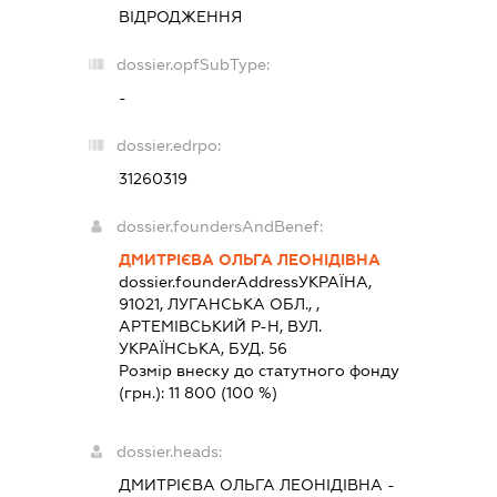
ВІДРОДЖЕННЯ
dossier.opfSubType:
-
dossier.edrpo:
31260319
dossier.foundersAndBenef:
ДМИТРІЄВА ОЛЬГА ЛЕОНІДІВНА
dossier.founderAddress
УКРАЇНА,
91021, ЛУГАНСЬКА ОБЛ., ,
АРТЕМІВСЬКИЙ Р-Н, ВУЛ.
УКРАЇНСЬКА, БУД. 56
Розмір внеску до статутного фонду
(грн.):
11 800
(100 %)
dossier.heads:
ДМИТРІЄВА ОЛЬГА ЛЕОНІДІВНА
-