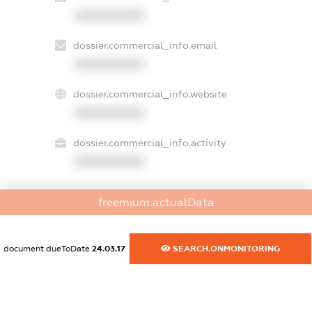
XXXXXXXXXX
dossier.commercial_info.email
XXXXXXXXXX
dossier.commercial_info.website
XXXXXXXXXX
dossier.commercial_info.activity
XXXXXXXXXX
freemium.actualData
freemium.exampleText_1
freemium.exampleText_2
freemium.anonymousPerSearch2
document.dueToDate
24.03.17
SEARCH.ONMONITORING
FREEMIUM.DETAILS
FREEMIUM.REGISTER