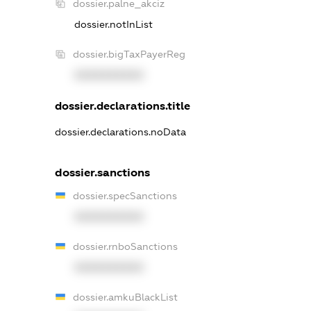
dossier.palne_akciz
dossier.notInList
dossier.bigTaxPayerReg
XXXXXXXXXX
dossier.declarations.title
dossier.declarations.noData
dossier.sanctions
dossier.specSanctions
XXXXXXXXXX
dossier.rnboSanctions
XXXXXXXXXX
dossier.amkuBlackList