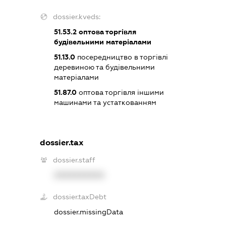
dossier.kveds:
51.53.2
оптова торгівля
будівельними матеріалами
51.13.0
посередництво в торгівлі
деревиною та будівельними
матеріалами
51.87.0
оптова торгівля іншими
машинами та устаткованням
dossier.tax
dossier.staff
XXXXXXXXXX
dossier.taxDebt
dossier.missingData