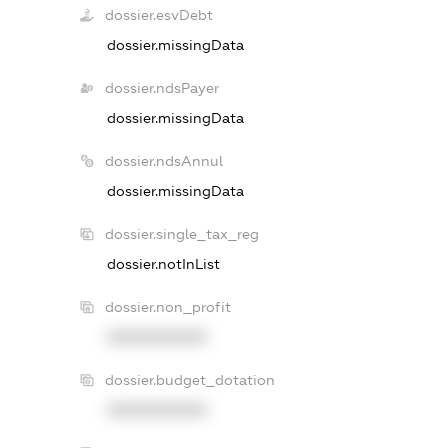
dossier.esvDebt
dossier.missingData
dossier.ndsPayer
dossier.missingData
dossier.ndsAnnul
dossier.missingData
dossier.single_tax_reg
dossier.notInList
dossier.non_profit
XXXXXXXXXX
dossier.budget_dotation
XXXXXXXXXX