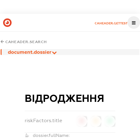
CAHEADER.GETTEST
CAHEADER.SEARCH
document.dossier
ВІДРОДЖЕННЯ
riskFactors.title
0
0
0
dossier.fullName: