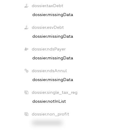
dossier.taxDebt
dossier.missingData
dossier.esvDebt
dossier.missingData
dossier.ndsPayer
dossier.missingData
dossier.ndsAnnul
dossier.missingData
dossier.single_tax_reg
dossier.notInList
dossier.non_profit
XXXXXXXXXX