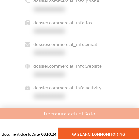
dossier.commercial_info.phone
XXXXXXXXXX
dossier.commercial_info.fax
XXXXXXXXXX
dossier.commercial_info.email
XXXXXXXXXX
dossier.commercial_info.website
XXXXXXXXXX
dossier.commercial_info.activity
XXXXXXXXXX
freemium.actualData
freemium.exampleText_1
freemium.exampleText_2
freemium.anonymousPerSearch2
document.dueToDate
08.10.24
SEARCH.ONMONITORING