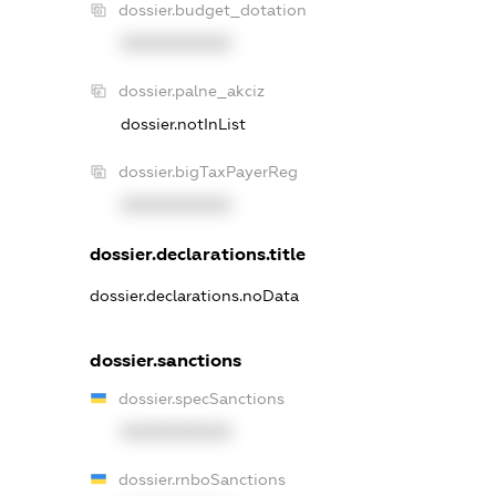
dossier.budget_dotation
XXXXXXXXXX
dossier.palne_akciz
dossier.notInList
dossier.bigTaxPayerReg
XXXXXXXXXX
dossier.declarations.title
dossier.declarations.noData
dossier.sanctions
dossier.specSanctions
XXXXXXXXXX
dossier.rnboSanctions