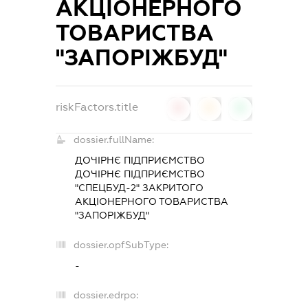
АКЦІОНЕРНОГО
ТОВАРИСТВА
"ЗАПОРІЖБУД"
riskFactors.title
0
0
0
dossier.fullName:
ДОЧІРНЄ ПІДПРИЄМСТВО
ДОЧІРНЄ ПІДПРИЄМСТВО
"СПЕЦБУД-2" ЗАКРИТОГО
АКЦІОНЕРНОГО ТОВАРИСТВА
"ЗАПОРІЖБУД"
dossier.opfSubType:
-
dossier.edrpo: