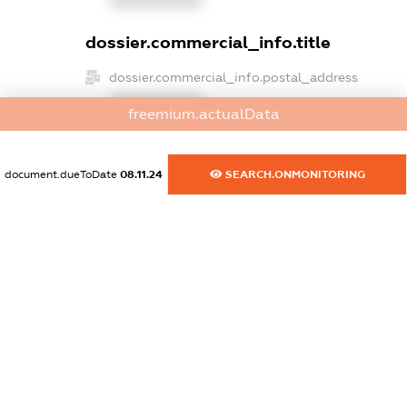
XXXXXXXXXX
dossier.commercial_info.title
dossier.commercial_info.postal_address
XXXXXXXXXX
freemium.actualData
dossier.commercial_info.phone
XXXXXXXXXX
document.dueToDate
08.11.24
SEARCH.ONMONITORING
dossier.commercial_info.fax
XXXXXXXXXX
dossier.commercial_info.email
XXXXXXXXXX
dossier.commercial_info.website
XXXXXXXXXX
dossier.commercial_info.activity