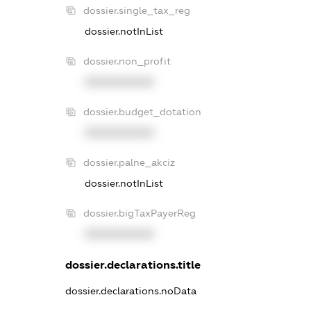
dossier.single_tax_reg
dossier.notInList
dossier.non_profit
XXXXXXXXXX
dossier.budget_dotation
XXXXXXXXXX
dossier.palne_akciz
dossier.notInList
dossier.bigTaxPayerReg
XXXXXXXXXX
dossier.declarations.title
dossier.declarations.noData