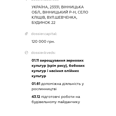
УКРАЇНА, 23331, ВІННИЦЬКА
ОБЛ., ВІННИЦЬКИЙ Р-Н, СЕЛО
КЛІЩІВ, ВУЛ.ШЕВЧЕНКА,
БУДИНОК 22
dossier.capital:
120 000 грн.
dossier.kveds:
01.11
вирощування зернових
культур (крім рису), бобових
культур і насіння олійних
культур
01.61
допоміжна діяльність у
рослинництві
43.12
підготовчі роботи на
будівельному майданчику