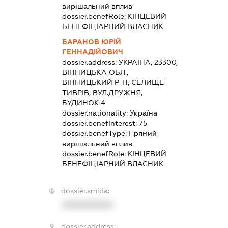
вирішальний вплив
dossier.benefRole:
КІНЦЕВИЙ
БЕНЕФІЦІАРНИЙ ВЛАСНИК
БАРАНОВ ЮРІЙ
ГЕННАДІЙОВИЧ
dossier.address:
УКРАЇНА, 23300,
ВІННИЦЬКА ОБЛ.,
ВІННИЦЬКИЙ Р-Н, СЕЛИЩЕ
ТИВРІВ, ВУЛ.ДРУЖНЯ,
БУДИНОК 4
dossier.nationality:
Україна
dossier.benefInterest:
75
dossier.benefType:
Прямий
вирішальний вплив
dossier.benefRole:
КІНЦЕВИЙ
БЕНЕФІЦІАРНИЙ ВЛАСНИК
dossier.smida:
XXXXXXXXXX
dossier.address: