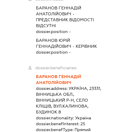
БАРАНОВ ГЕННАДІЙ
АНАТОЛІЙОВИЧ
-
ПРЕДСТАВНИК
ВІДОМОСТІ
ВІДСУТНІ
dossier.position -
БАРАНОВ ЮРІЙ
ГЕННАДІЙОВИЧ
-
КЕРІВНИК
dossier.position -
dossier.beneficiaries:
БАРАНОВ ГЕННАДІЙ
АНАТОЛІЙОВИЧ
dossier.address:
УКРАЇНА, 23331,
ВІННИЦЬКА ОБЛ.,
ВІННИЦЬКИЙ Р-Н, СЕЛО
КЛІЩІВ, ВУЛ.КАЛИНОВА,
БУДИНОК 8
dossier.nationality:
Україна
dossier.benefInterest:
25
dossier.benefType:
Прямий