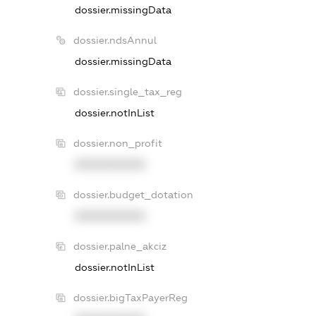
dossier.missingData
dossier.ndsAnnul
dossier.missingData
dossier.single_tax_reg
dossier.notInList
dossier.non_profit
XXXXXXXXXX
dossier.budget_dotation
XXXXXXXXXX
dossier.palne_akciz
dossier.notInList
dossier.bigTaxPayerReg