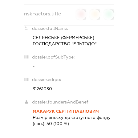
riskFactors.title
0
0
0
dossier.fullName:
СЕЛЯНСЬКЕ (ФЕРМЕРСЬКЕ)
ГОСПОДАРСТВО "ЕЛЬТОДО"
dossier.opfSubType:
-
dossier.edrpo:
31261030
dossier.foundersAndBenef:
МАКАРУК СЕРГІЙ ПАВЛОВИЧ
Розмір внеску до статутного фонду
(грн.):
50
(100 %)