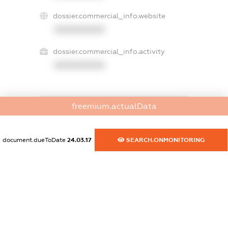
dossier.commercial_info.website
XXXXXXXXXX
dossier.commercial_info.activity
XXXXXXXXXX
freemium.actualData
freemium.exampleText_1
freemium.exampleText_2
freemium.anonymousPerSearch2
document.dueToDate
24.03.17
SEARCH.ONMONITORING
FREEMIUM.DETAILS
FREEMIUM.REGISTER