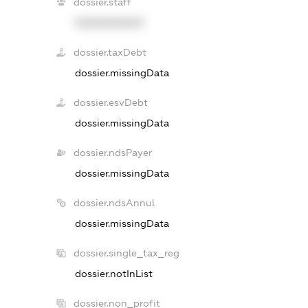
dossier.staff
XXXXXXXXXX
dossier.taxDebt
dossier.missingData
dossier.esvDebt
dossier.missingData
dossier.ndsPayer
dossier.missingData
dossier.ndsAnnul
dossier.missingData
dossier.single_tax_reg
dossier.notInList
dossier.non_profit