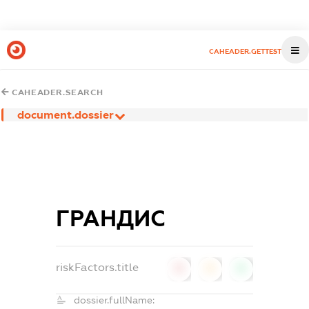
CAHEADER.GETTEST
CAHEADER.SEARCH
document.dossier
ГРАНДИС
riskFactors.title
0
0
0
dossier.fullName: