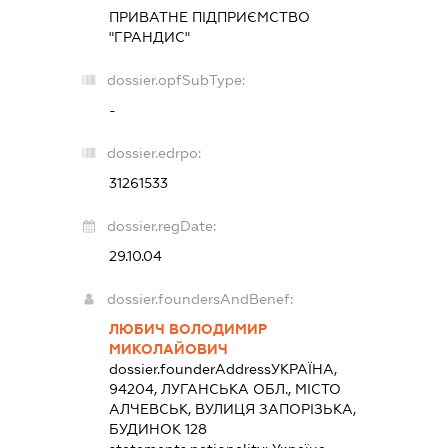
ПРИВАТНЕ ПІДПРИЄМСТВО
"ГРАНДИС"
dossier.opfSubType:
-
dossier.edrpo:
31261533
dossier.regDate:
29.10.04
dossier.foundersAndBenef:
ЛЮБИЧ ВОЛОДИМИР
МИКОЛАЙОВИЧ
dossier.founderAddress
УКРАЇНА,
94204, ЛУГАНСЬКА ОБЛ., МІСТО
АЛЧЕВСЬК, ВУЛИЦЯ ЗАПОРІЗЬКА,
БУДИНОК 128