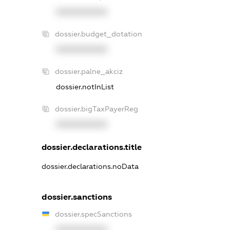
XXXXXXXXXX
dossier.budget_dotation
XXXXXXXXXX
dossier.palne_akciz
dossier.notInList
dossier.bigTaxPayerReg
XXXXXXXXXX
dossier.declarations.title
dossier.declarations.noData
dossier.sanctions
dossier.specSanctions
XXXXXXXXXX