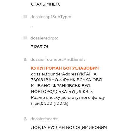
СТАЛЬІМПЕКС
dossier.opfSubType:
-
dossier.edrpo:
31263174
dossier.foundersAndBenef:
КУКУЛ РОМАН БОГУСЛАВОВИЧ
dossier.founderAddress
УКРАЇНА
76018 IВАНО-ФРАНКIВСЬКА ОБЛ.
М. ІВАНО-ФРАНКІВСЬК ВУЛ.
НОВГОРОДСЬКА БУД. 9 КВ. 5
Розмір внеску до статутного фонду
(грн.):
500
(100 %)
dossier.heads:
ДОРДА РУСЛАН ВОЛОДИМИРОВИЧ