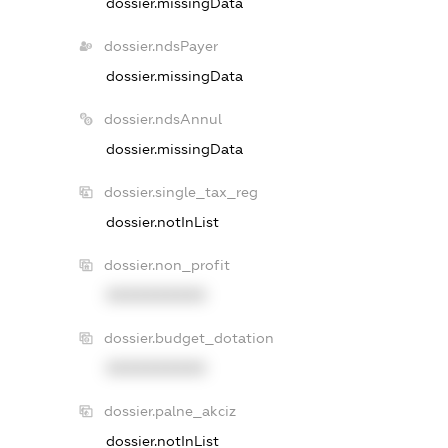
dossier.missingData
dossier.ndsPayer
dossier.missingData
dossier.ndsAnnul
dossier.missingData
dossier.single_tax_reg
dossier.notInList
dossier.non_profit
XXXXXXXXXX
dossier.budget_dotation
XXXXXXXXXX
dossier.palne_akciz
dossier.notInList