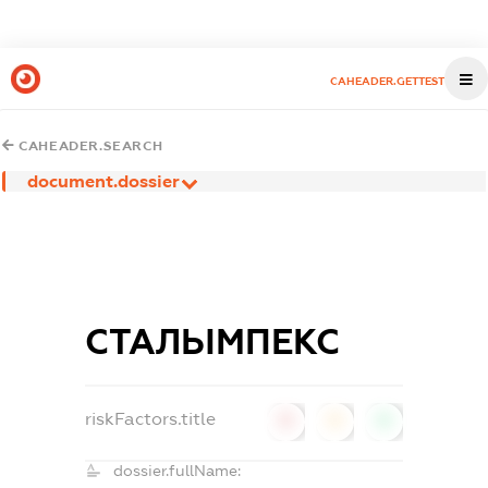
CAHEADER.GETTEST
CAHEADER.SEARCH
document.dossier
СТАЛЬІМПЕКС
riskFactors.title
0
0
0
dossier.fullName: