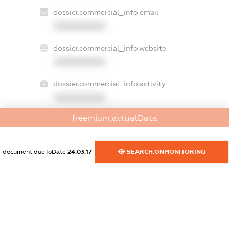
dossier.commercial_info.email
XXXXXXXXXX
dossier.commercial_info.website
XXXXXXXXXX
dossier.commercial_info.activity
XXXXXXXXXX
freemium.actualData
freemium.exampleText_1
freemium.exampleText_2
document.dueToDate
24.03.17
SEARCH.ONMONITORING
freemium.anonymousPerSearch2
FREEMIUM.DETAILS
FREEMIUM.REGISTER