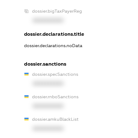
dossier.bigTaxPayerReg
XXXXXXXXXX
dossier.declarations.title
dossier.declarations.noData
dossier.sanctions
dossier.specSanctions
XXXXXXXXXX
dossier.rnboSanctions
XXXXXXXXXX
dossier.amkuBlackList
XXXXXXXXXX