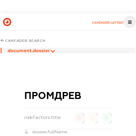
CAHEADER.GETTEST
CAHEADER.SEARCH
document.dossier
ПРОМДРЕВ
riskFactors.title
0
0
0
dossier.fullName: