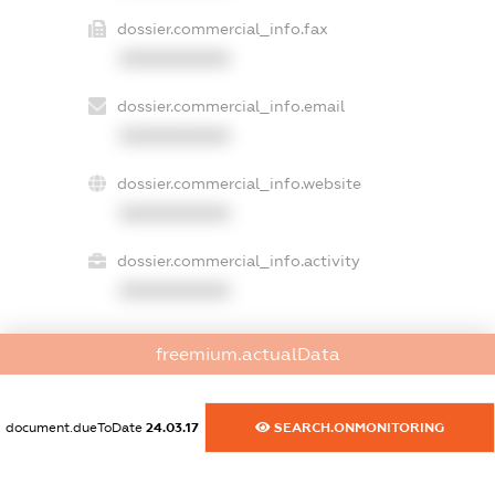
dossier.commercial_info.fax
XXXXXXXXXX
dossier.commercial_info.email
XXXXXXXXXX
dossier.commercial_info.website
XXXXXXXXXX
dossier.commercial_info.activity
XXXXXXXXXX
freemium.actualData
freemium.exampleText_1
freemium.exampleText_2
freemium.anonymousPerSearch2
document.dueToDate
24.03.17
SEARCH.ONMONITORING
FREEMIUM.DETAILS