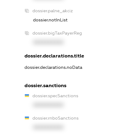
dossier.palne_akciz
dossier.notInList
dossier.bigTaxPayerReg
XXXXXXXXXX
dossier.declarations.title
dossier.declarations.noData
dossier.sanctions
dossier.specSanctions
XXXXXXXXXX
dossier.rnboSanctions
XXXXXXXXXX