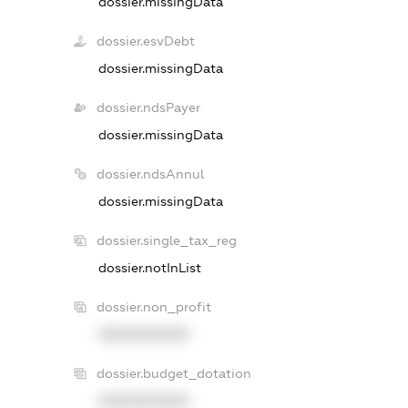
dossier.missingData
dossier.esvDebt
dossier.missingData
dossier.ndsPayer
dossier.missingData
dossier.ndsAnnul
dossier.missingData
dossier.single_tax_reg
dossier.notInList
dossier.non_profit
XXXXXXXXXX
dossier.budget_dotation
XXXXXXXXXX