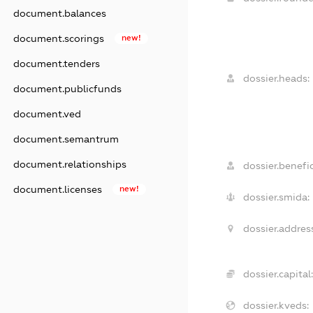
document.balances
document.scorings
new!
document.tenders
dossier.heads:
document.publicfunds
document.ved
document.semantrum
document.relationships
dossier.benefic
document.licenses
new!
dossier.smida:
dossier.addres
dossier.capital:
dossier.kveds: