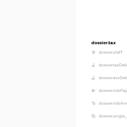
dossier.tax
dossier.staff
dossier.taxDeb
dossier.esvDe
dossier.ndsPay
dossier.ndsAn
dossier.single