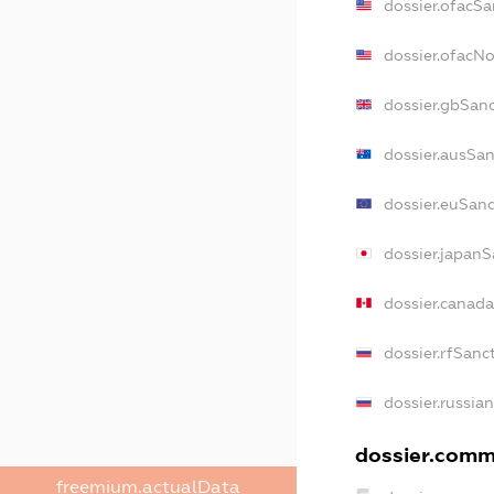
dossier.ofacSa
dossier.ofacN
dossier.gbSan
dossier.ausSan
dossier.euSanc
dossier.japanS
dossier.canad
dossier.rfSanc
dossier.russia
dossier.comme
freemium.actualData