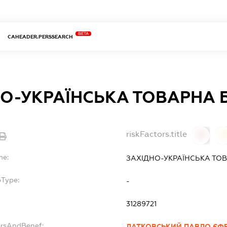
BETA
CAHEADER.PERSSEARCH
О-УКРАЇНСЬКА ТОВАРНА 
riskFactors.title
0
0
me:
ЗАХІДНО-УКРАЇНСЬКА ТО
bType:
-
31289721
ersAndBenef:
ЛАТКОВСЬКИЙ ПАВЛО ЄФ