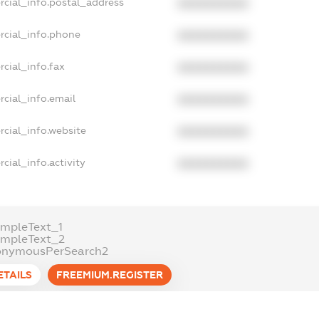
rcial_info.postal_address
XXXXXXXXXX
rcial_info.phone
XXXXXXXXXX
cial_info.fax
XXXXXXXXXX
cial_info.email
XXXXXXXXXX
cial_info.website
XXXXXXXXXX
cial_info.activity
XXXXXXXXXX
mpleText_1
ampleText_2
onymousPerSearch2
ETAILS
FREEMIUM.REGISTER