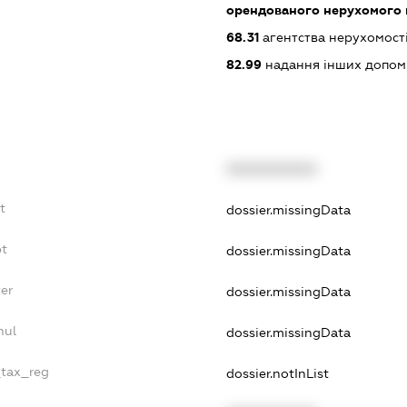
орендованого нерухомого
68.31
агентства нерухомост
82.99
надання інших допоміжн
XXXXXXXXXX
t
dossier.missingData
bt
dossier.missingData
er
dossier.missingData
nul
dossier.missingData
_tax_reg
dossier.notInList