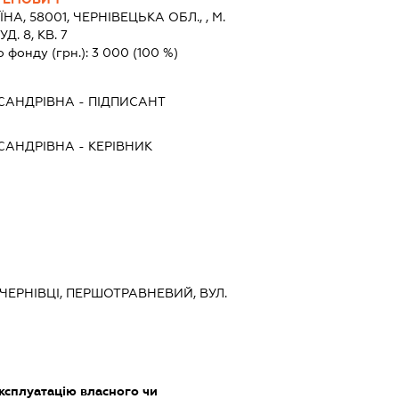
ЇНА, 58001, ЧЕРНIВЕЦЬКА ОБЛ., , М.
. 8, КВ. 7
о фонду (грн.):
3 000
(100 %)
САНДРІВНА
-
ПІДПИСАНТ
САНДРІВНА
-
КЕРІВНИК
 ЧЕРНІВЦІ, ПЕРШОТРАВНЕВИЙ, ВУЛ.
ксплуатацію власного чи