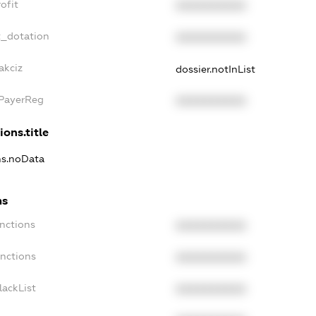
ofit
XXXXXXXXXX
t_dotation
XXXXXXXXXX
akciz
dossier.notInList
xPayerReg
XXXXXXXXXX
ions.title
ns.noData
ns
nctions
XXXXXXXXXX
anctions
XXXXXXXXXX
lackList
XXXXXXXXXX