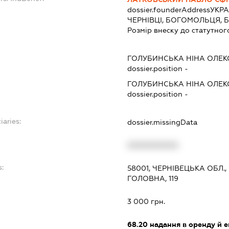
dossier.founderAddress
УКРА
ЧЕРНІВЦІ, БОГОМОЛЬЦЯ, БУД
Розмір внеску до статутног
ГОЛУБИНСЬКА НІНА ОЛЕК
dossier.position -
ГОЛУБИНСЬКА НІНА ОЛЕК
dossier.position -
iaries:
dossier.missingData
XXXXXXXXXX
s:
58001, ЧЕРНІВЕЦЬКА ОБЛ.,
ГОЛОВНА, 119
3 000 грн.
68.20
надання в оренду й е