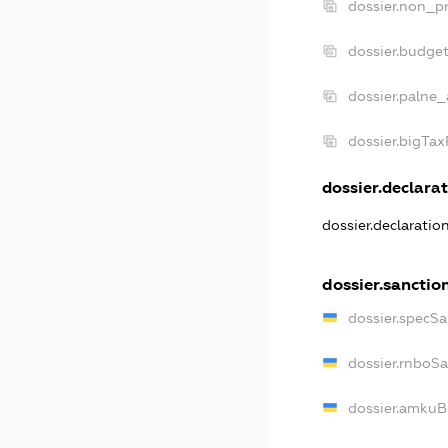
dossier.non_pr
dossier.budge
dossier.palne_
dossier.bigTa
dossier.declarat
dossier.declaratio
dossier.sanctio
dossier.specSa
dossier.rnboS
dossier.amkuB