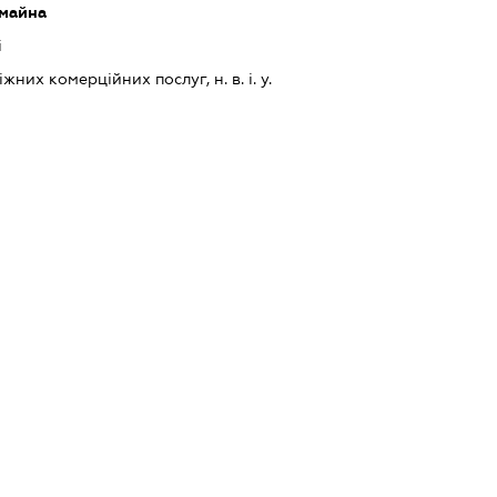
 майна
і
их комерційних послуг, н. в. і. у.