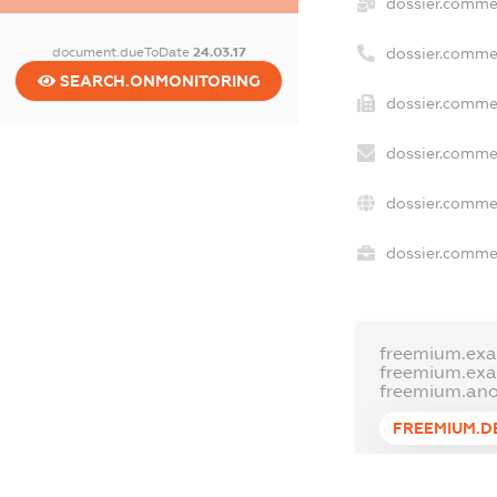
dossier.comme
document.dueToDate
24.03.17
dossier.comme
SEARCH.ONMONITORING
dossier.commer
dossier.commer
dossier.commer
dossier.commer
freemium.exa
freemium.ex
freemium.an
FREEMIUM.D