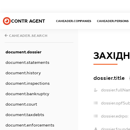
CONTR AGENT
CAHEADER.COMPANIES
CAHEADER.PERSONS
CAHEADER.SEARCH
document.dossier
ЗАХІДН
document.statements
document.history
dossier.title
document.inspections
dossier.fullNa
document.bankruptcy
dossier.opfSu
document.court
document.taxdebts
dossier.edrpo:
document.enforcements
dossier.found