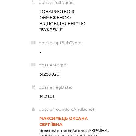
dossier.fullName:
ТОВАРИСТВО З
ОБМЕЖЕНОЮ
ВІДПОВІДАЛЬНІСТЮ
"БУКРЕК-1"
dossier.opfSubType:
-
dossier.edrpo:
31289920
dossier.regDate:
14.01.01
dossier.foundersAndBenef:
МАКСИМЕЦЬ ОКСАНА
СЕРГІЇВНА
dossier.founderAddress
УКРАЇНА,