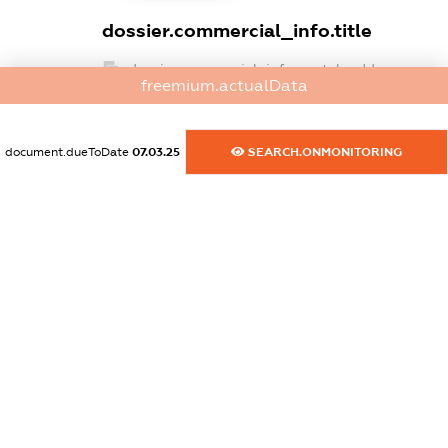
dossier.commercial_info.title
dossier.commercial_info.postal_address
freemium.actualData
XXXXXXXXXX
dossier.commercial_info.phone
document.dueToDate
07.03.25
SEARCH.ONMONITORING
XXXXXXXXXX
dossier.commercial_info.fax
XXXXXXXXXX
dossier.commercial_info.email
XXXXXXXXXX
dossier.commercial_info.website
XXXXXXXXXX
dossier.commercial_info.activity
XXXXXXXXXX