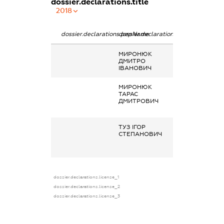
dossier.declarations.title
2018
dossier.declarations.pepName
dossier.declarations.personName
dossier.declarat
МИРОНЮК
Заробітна плат
ДМИТРО
отримана за
ІВАНОВИЧ
сумісництвом
МИРОНЮК
Заробітна плат
ТАРАС
отримана за
ДМИТРОВИЧ
основним місце
роботи
ТУЗ ІГОР
Кінцевий
СТЕПАНОВИЧ
бенефіціарний
власник
(контролер)
dossier.declarations.license_1
dossier.declarations.license_2
dossier.declarations.license_3