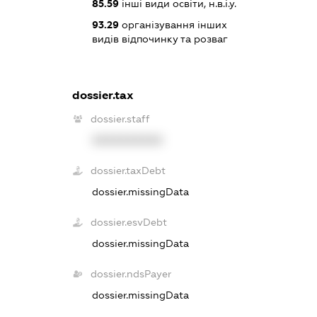
85.59
інші види освіти, н.в.і.у.
93.29
організування інших
видів відпочинку та розваг
dossier.tax
dossier.staff
XXXXXXXXXX
dossier.taxDebt
dossier.missingData
dossier.esvDebt
dossier.missingData
dossier.ndsPayer
dossier.missingData