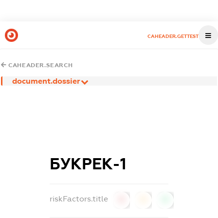
CAHEADER.GETTEST
CAHEADER.SEARCH
document.dossier
БУКРЕК-1
riskFactors.title
0
0
0