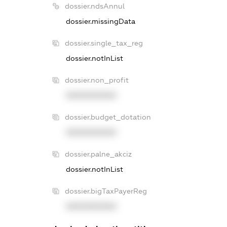
dossier.ndsAnnul
dossier.missingData
dossier.single_tax_reg
dossier.notInList
dossier.non_profit
XXXXXXXXXX
dossier.budget_dotation
XXXXXXXXXX
dossier.palne_akciz
dossier.notInList
dossier.bigTaxPayerReg
XXXXXXXXXX