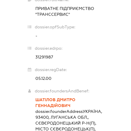
ПРИВАТНЕ ПІДПРИЄМСТВО
"ТРАНССЕРВИС"
dossier.opfSubType:
-
dossier.edrpo:
31291987
dossier.regDate:
05.12.00
dossier.foundersAndBenef:
ШАТІЛОВ ДМИТРО
ГЕННАДІЙОВИЧ
dossier.founderAddress
УКРАЇНА,
93400, ЛУГАНСЬКА ОБЛ.,
СЄВЄРОДОНЕЦЬКИЙ Р-Н(П),
МІСТО СЄВЄРОДОНЕЦЬК(П),