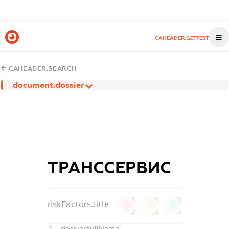
CAHEADER.GETTEST
CAHEADER.SEARCH
document.dossier
ТРАНССЕРВИС
riskFactors.title
0
0
0
dossier.fullName: