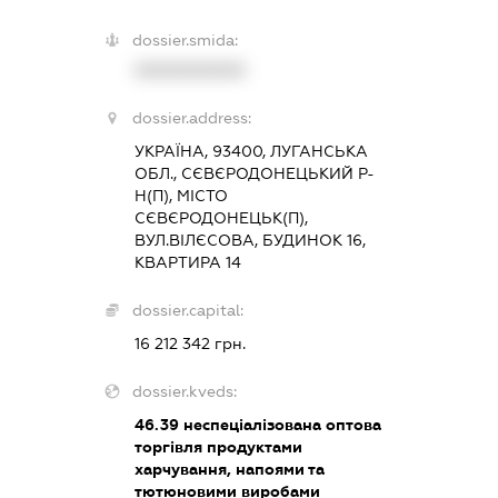
dossier.smida:
XXXXXXXXXX
dossier.address:
УКРАЇНА, 93400, ЛУГАНСЬКА
ОБЛ., СЄВЄРОДОНЕЦЬКИЙ Р-
Н(П), МІСТО
СЄВЄРОДОНЕЦЬК(П),
ВУЛ.ВІЛЄСОВА, БУДИНОК 16,
КВАРТИРА 14
dossier.capital:
16 212 342 грн.
dossier.kveds:
46.39
неспеціалізована оптова
торгівля продуктами
харчування, напоями та
тютюновими виробами