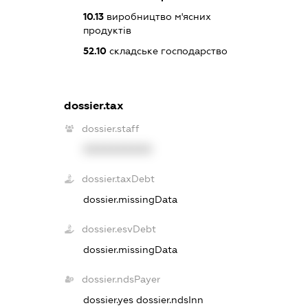
10.13
виробництво м'ясних
продуктів
52.10
складське господарство
dossier.tax
dossier.staff
XXXXXXXXXX
dossier.taxDebt
dossier.missingData
dossier.esvDebt
dossier.missingData
dossier.ndsPayer
dossier.yes
dossier.ndsInn