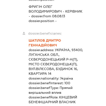
ФРИГІН ОЛЕГ
ВОЛОДИМИРОВИЧ
-
КЕРІВНИК
- dossier.from 08.08.13
dossier.position -
dossier.beneficiaries:
ШАТІЛОВ ДМИТРО
ГЕННАДІЙОВИЧ
dossier.address:
УКРАЇНА, 93400,
ЛУГАНСЬКА ОБЛ.,
СЄВЄРОДОНЕЦЬКИЙ Р-Н(П),
МІСТО СЄВЄРОДОНЕЦЬК(П),
ВУЛ.ВІЛЄСОВА, БУДИНОК 16,
КВАРТИРА 14
dossier.nationality:
Україна
dossier.benefInterest:
100
dossier.benefType:
Прямий
вирішальний вплив
dossier.benefRole:
КІНЦЕВИЙ
БЕНЕФІЦІАРНИЙ ВЛАСНИК