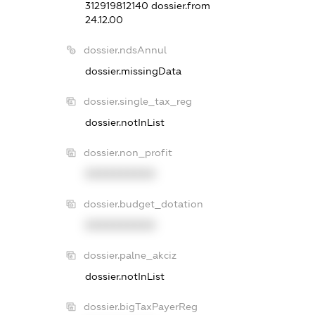
312919812140
dossier.from
24.12.00
dossier.ndsAnnul
dossier.missingData
dossier.single_tax_reg
dossier.notInList
dossier.non_profit
XXXXXXXXXX
dossier.budget_dotation
XXXXXXXXXX
dossier.palne_akciz
dossier.notInList
dossier.bigTaxPayerReg