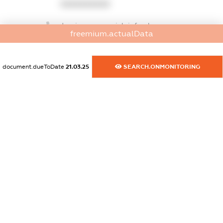
XXXXXXXXXX
dossier.commercial_info.phone
freemium.actualData
XXXXXXXXXX
dossier.commercial_info.fax
document.dueToDate
21.03.25
SEARCH.ONMONITORING
XXXXXXXXXX
dossier.commercial_info.email
XXXXXXXXXX
dossier.commercial_info.website
XXXXXXXXXX
dossier.commercial_info.activity
XXXXXXXXXX
freemium.exampleText_1