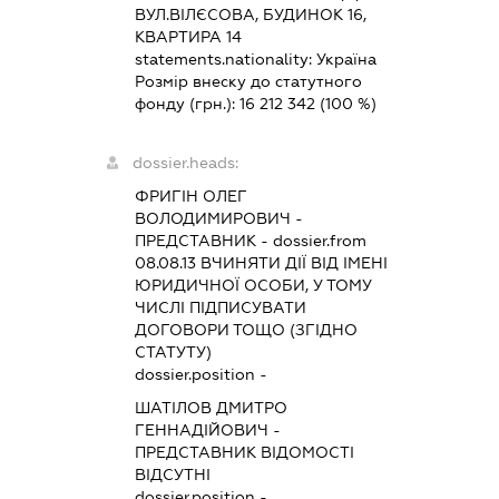
ВУЛ.ВІЛЄСОВА, БУДИНОК 16,
КВАРТИРА 14
statements.nationality:
Україна
Розмір внеску до статутного
фонду (грн.):
16 212 342
(100 %)
dossier.heads:
ФРИГІН ОЛЕГ
ВОЛОДИМИРОВИЧ
-
ПРЕДСТАВНИК
- dossier.from
08.08.13
ВЧИНЯТИ ДІЇ ВІД ІМЕНІ
ЮРИДИЧНОЇ ОСОБИ, У ТОМУ
ЧИСЛІ ПІДПИСУВАТИ
ДОГОВОРИ ТОЩО (ЗГІДНО
СТАТУТУ)
dossier.position -
ШАТІЛОВ ДМИТРО
ГЕННАДІЙОВИЧ
-
ПРЕДСТАВНИК
ВІДОМОСТІ
ВІДСУТНІ
dossier.position -