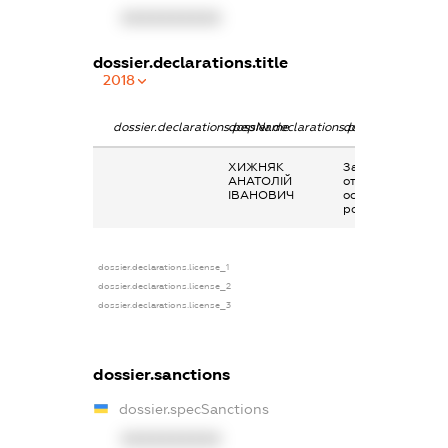
XXXXXXXXXX
dossier.declarations.title
2018
dossier.declarations.pepName
dossier.declarations.personName
dossier.declarati
ХИЖНЯК
Заробітна плата
АНАТОЛІЙ
отримана за
ІВАНОВИЧ
основним місцем
роботи
dossier.declarations.license_1
dossier.declarations.license_2
dossier.declarations.license_3
dossier.sanctions
dossier.specSanctions
XXXXXXXXXX