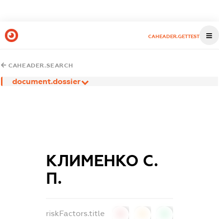
CAHEADER.GETTEST
CAHEADER.SEARCH
document.dossier
КЛИМЕНКО С.
П.
riskFactors.title
0
0
0