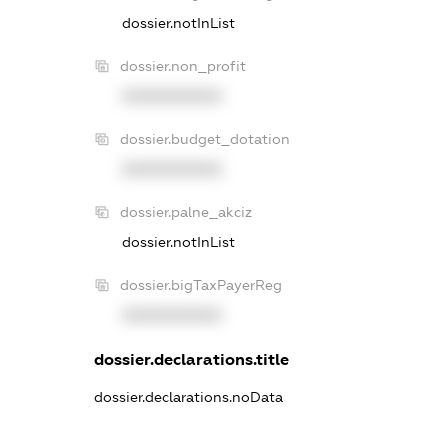
dossier.notInList
dossier.non_profit
XXXXXXXXXX
dossier.budget_dotation
XXXXXXXXXX
dossier.palne_akciz
dossier.notInList
dossier.bigTaxPayerReg
XXXXXXXXXX
dossier.declarations.title
dossier.declarations.noData