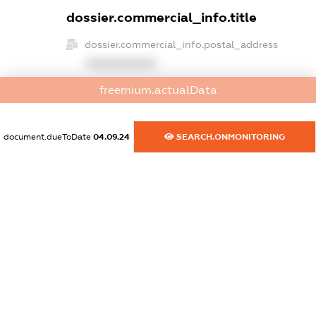
dossier.commercial_info.title
dossier.commercial_info.postal_address
XXXXXXXXXX
freemium.actualData
dossier.commercial_info.phone
XXXXXXXXXX
document.dueToDate
04.09.24
SEARCH.ONMONITORING
dossier.commercial_info.fax
XXXXXXXXXX
dossier.commercial_info.email
XXXXXXXXXX
dossier.commercial_info.website
XXXXXXXXXX
dossier.commercial_info.activity
XXXXXXXXXX