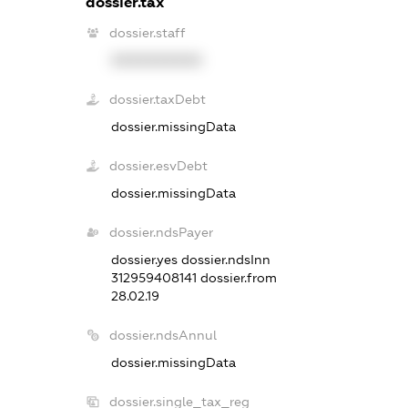
dossier.tax
dossier.staff
XXXXXXXXXX
dossier.taxDebt
dossier.missingData
dossier.esvDebt
dossier.missingData
dossier.ndsPayer
dossier.yes
dossier.ndsInn
312959408141
dossier.from
28.02.19
dossier.ndsAnnul
dossier.missingData
dossier.single_tax_reg