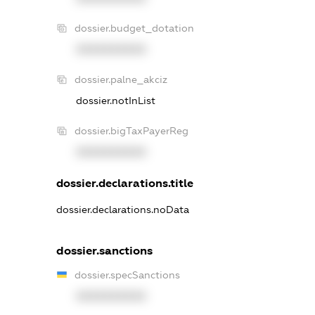
dossier.budget_dotation
XXXXXXXXXX
dossier.palne_akciz
dossier.notInList
dossier.bigTaxPayerReg
XXXXXXXXXX
dossier.declarations.title
dossier.declarations.noData
dossier.sanctions
dossier.specSanctions
XXXXXXXXXX