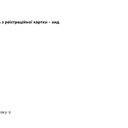
з реїстраційної картки - вид
зку з: