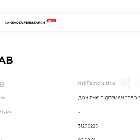
BETA
CAHEADER.PERSSEARCH
АВ
riskFactors.title
0
0
me:
ДОЧІРНЄ ПІДПРИЄМСТВО "
bType:
-
31296220
e:
05.02.01