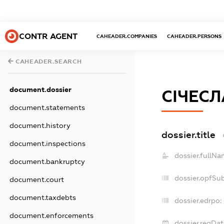
CONTR AGENT
CAHEADER.COMPANIES
CAHEADER.PERSONS
CAHEADER.SEARCH
document.dossier
СІЧЕСЛ
document.statements
document.history
dossier.title
document.inspections
dossier.fullNa
document.bankruptcy
dossier.opfSu
document.court
document.taxdebts
dossier.edrpo:
document.enforcements
dossier.regDat