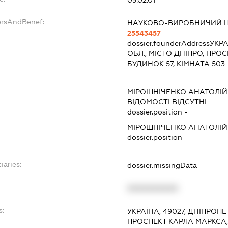
ersAndBenef:
НАУКОВО-ВИРОБНИЧИЙ ЦЕ
25543457
dossier.founderAddress
УКРА
ОБЛ., МІСТО ДНІПРО, ПР
БУДИНОК 57, КІМНАТА 503
МІРОШНІЧЕНКО АНАТОЛІЙ
ВІДОМОСТІ ВІДСУТНІ
dossier.position -
МІРОШНІЧЕНКО АНАТОЛІЙ
dossier.position -
iaries:
dossier.missingData
XXXXXXXXXX
s:
УКРАЇНА, 49027, ДНІПРОП
ПРОСПЕКТ КАРЛА МАРКСА,