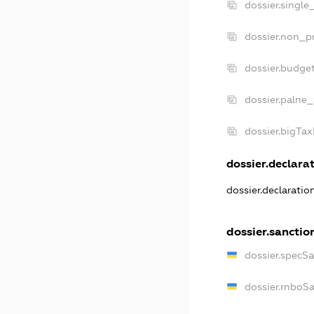
dossier.single
dossier.non_pr
dossier.budge
dossier.palne_
dossier.bigTa
dossier.declarat
dossier.declarati
dossier.sanctio
dossier.specS
dossier.rnboS