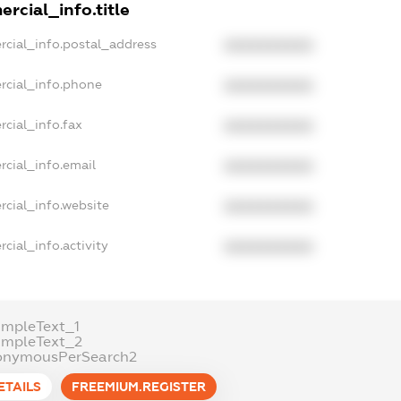
rcial_info.title
rcial_info.postal_address
XXXXXXXXXX
rcial_info.phone
XXXXXXXXXX
cial_info.fax
XXXXXXXXXX
rcial_info.email
XXXXXXXXXX
rcial_info.website
XXXXXXXXXX
cial_info.activity
XXXXXXXXXX
ampleText_1
ampleText_2
onymousPerSearch2
ETAILS
FREEMIUM.REGISTER