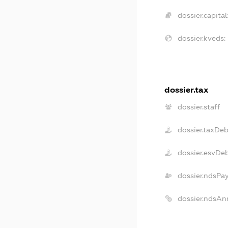
dossier.capital
dossier.kveds:
dossier.tax
dossier.staff
dossier.taxDeb
dossier.esvDe
dossier.ndsPa
dossier.ndsAn