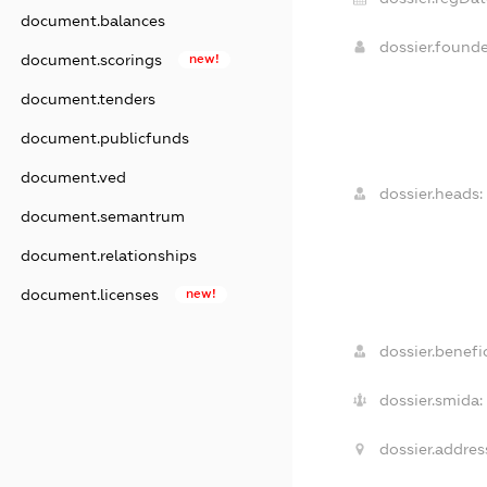
document.balances
dossier.found
document.scorings
new!
document.tenders
document.publicfunds
document.ved
dossier.heads:
document.semantrum
document.relationships
document.licenses
new!
dossier.benefic
dossier.smida:
dossier.addres