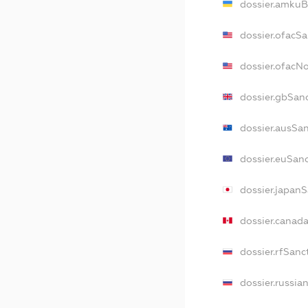
dossier.amkuB
dossier.ofacS
dossier.ofacN
dossier.gbSan
dossier.ausSa
dossier.euSan
dossier.japan
dossier.canad
dossier.rfSanc
dossier.russia