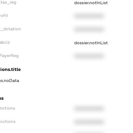
_tax_reg
dossier.notInList
ofit
XXXXXXXXXX
t_dotation
XXXXXXXXXX
akciz
dossier.notInList
xPayerReg
XXXXXXXXXX
ions.title
ons.noData
ns
anctions
XXXXXXXXXX
anctions
XXXXXXXXXX