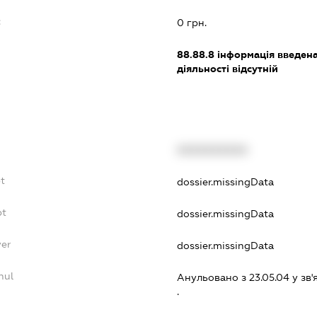
:
0 грн.
88.88.8
інформація введена 
діяльності відсутній
XXXXXXXXXX
t
dossier.missingData
bt
dossier.missingData
yer
dossier.missingData
nul
Анульовано з 23.05.04 у зв'я
.