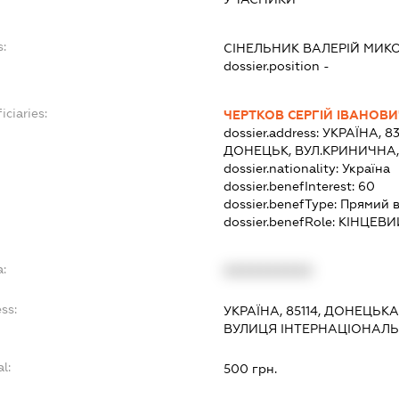
s:
СІНЕЛЬНИК ВАЛЕРІЙ МИ
dossier.position -
iciaries:
ЧЕРТКОВ СЕРГІЙ ІВАНОВИ
dossier.address:
УКРАЇНА, 8
ДОНЕЦЬК, ВУЛ.КРИНИЧНА,
dossier.nationality:
Україна
dossier.benefInterest:
60
dossier.benefType:
Прямий в
dossier.benefRole:
КІНЦЕВИ
a:
XXXXXXXXXX
ss:
УКРАЇНА, 85114, ДОНЕЦЬК
ВУЛИЦЯ ІНТЕРНАЦІОНАЛЬН
l:
500 грн.