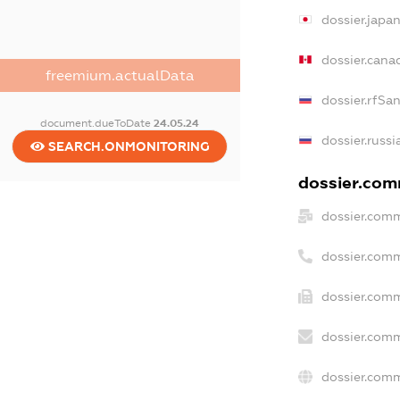
dossier.japa
dossier.can
freemium.actualData
dossier.rfSa
document.dueToDate
24.05.24
dossier.russi
SEARCH.ONMONITORING
dossier.comm
dossier.comm
dossier.com
dossier.comm
dossier.comm
dossier.comm