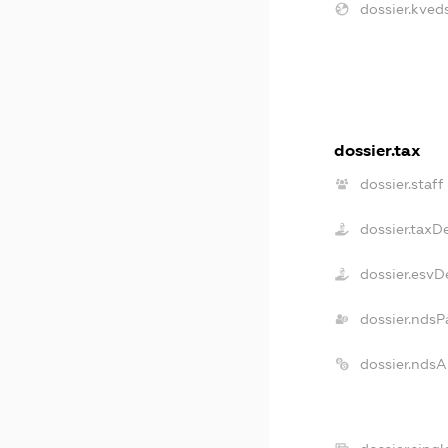
dossier.kveds
dossier.tax
dossier.staff
dossier.taxD
dossier.esvD
dossier.ndsP
dossier.nds