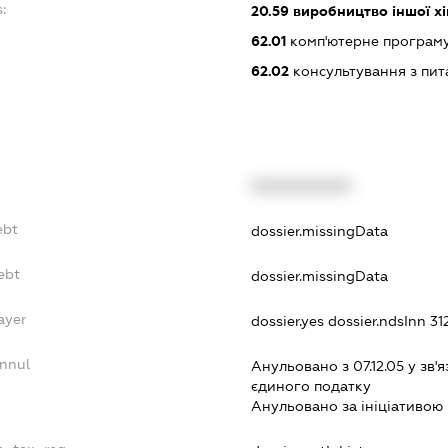
:
20.59
виробництво іншої хімі
62.01
комп'ютерне програм
62.02
консультування з пит
XXXXXXXXXX
ebt
dossier.missingData
ebt
dossier.missingData
ayer
dossier.yes
dossier.ndsInn 3
Annul
Анульовано з 07.12.05 у зв'я
єдиного податку
Анульовано за iнiцiативою 