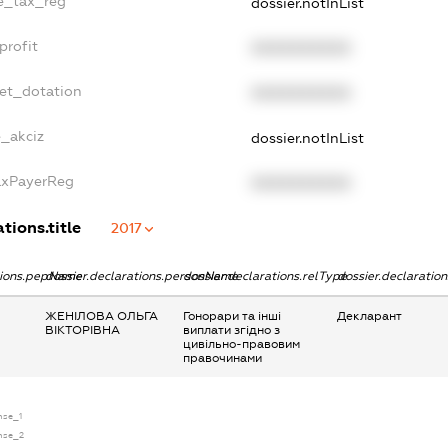
le_tax_reg
dossier.notInList
profit
XXXXXXXXXX
get_dotation
XXXXXXXXXX
e_akciz
dossier.notInList
TaxPayerReg
XXXXXXXXXX
tions.title
2017
ations.pepName
dossier.declarations.personName
dossier.declarations.relType
dossier.declaratio
ЖЕНІЛОВА ОЛЬГА
Гонорари та інші
Декларант
ВІКТОРІВНА
виплати згідно з
цивільно-правовим
правочинами
ense_1
ense_2