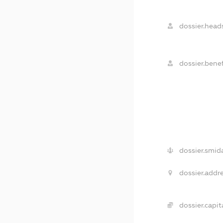
dossier.head
dossier.benef
dossier.smid
dossier.addre
dossier.capita