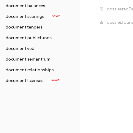
document.balances
dossier.regD
document.scorings
new!
dossier.fou
document.tenders
document.publicfunds
document.ved
document.semantrum
document.relationships
document.licenses
new!