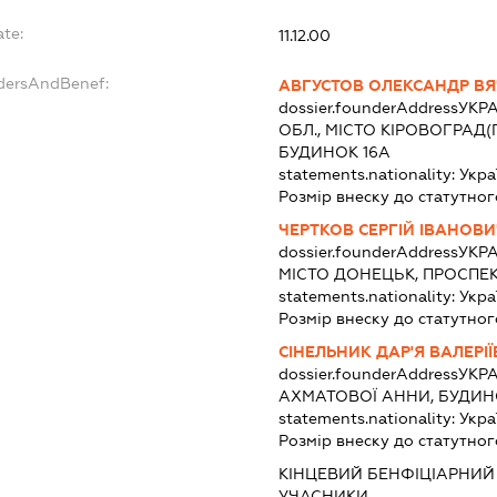
ate:
11.12.00
ndersAndBenef:
АВГУСТОВ ОЛЕКСАНДР В
dossier.founderAddress
УКРА
ОБЛ., МІСТО КІРОВОГРАД
БУДИНОК 16А
statements.nationality:
Укра
Розмір внеску до статутног
ЧЕРТКОВ СЕРГІЙ ІВАНОВИ
dossier.founderAddress
УКРА
МІСТО ДОНЕЦЬК, ПРОСПЕК
statements.nationality:
Укра
Розмір внеску до статутног
СІНЕЛЬНИК ДАР'Я ВАЛЕРІ
dossier.founderAddress
УКРА
АХМАТОВОЇ АННИ, БУДИНО
statements.nationality:
Укра
Розмір внеску до статутног
КІНЦЕВИЙ БЕНФІЦІАРНИЙ 
УЧАСНИКИ