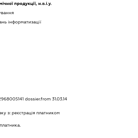
чної продукції, н.в.і.у.
ування
ань інформатизації
12968005141
dossier.from 31.03.14
зку з:
реєстрацiя платником
платника.