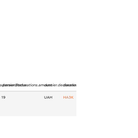
ns.personStatus
dossier.declarations.amount
dossier.declarations.currency
dossier.declarations.source
19
UAH
НАЗК