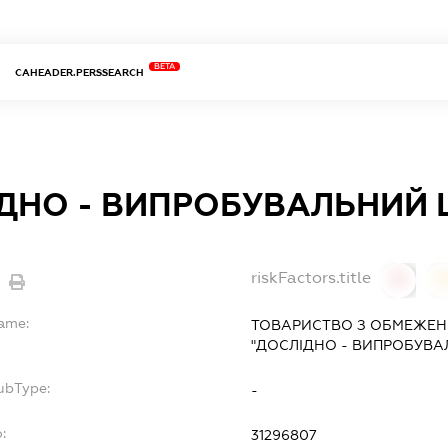
BETA
CAHEADER.PERSSEARCH
ДНО - ВИПРОБУВАЛЬНИЙ 
riskFactors.title
0
Name:
ТОВАРИСТВО З ОБМЕЖЕН
"ДОСЛІДНО - ВИПРОБУВА
ubType:
-
:
31296807