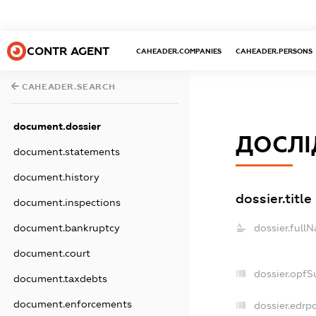
CONTR AGENT
CAHEADER.COMPANIES
CAHEADER.PERSONS
CAHEADER.SEARCH
document.dossier
ДОСЛІ
document.statements
document.history
dossier.title
document.inspections
dossier.full
document.bankruptcy
document.court
dossier.opfS
document.taxdebts
document.enforcements
dossier.edrpo