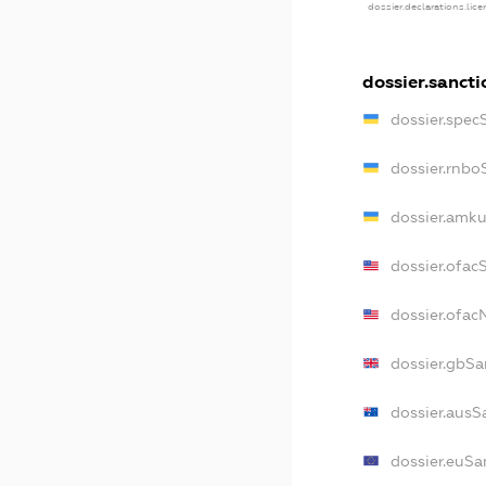
dossier.declarations.lic
dossier.sancti
dossier.spec
dossier.rnbo
dossier.amku
dossier.ofac
dossier.ofa
dossier.gbSa
dossier.ausS
dossier.euSa