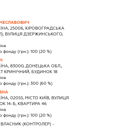
ЯЧЕСЛАВОВИЧ
ЇНА, 25006, КІРОВОГРАДСЬКА
(П), ВУЛИЦЯ ДЗЕРЖИНСЬКОГО,
їна
о фонду (грн.):
100
(20 %)
Ч
ЇНА, 83000, ДОНЕЦЬКА ОБЛ.,
Т КРИНІЧНИЙ, БУДИНОК 18
їна
о фонду (грн.):
300
(60 %)
ЇВНА
ЇНА, 02055, МІСТО КИЇВ, ВУЛИЦЯ
К 14-Б, КВАРТИРА 46
їна
о фонду (грн.):
100
(20 %)
ВЛАСНИК (КОНТРОЛЕР) -