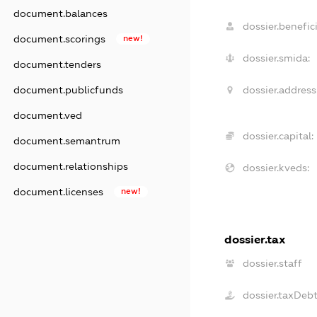
document.balances
dossier.benefici
document.scorings
new!
dossier.smida:
document.tenders
dossier.address
document.publicfunds
document.ved
dossier.capital:
document.semantrum
document.relationships
dossier.kveds:
document.licenses
new!
dossier.tax
dossier.staff
dossier.taxDeb