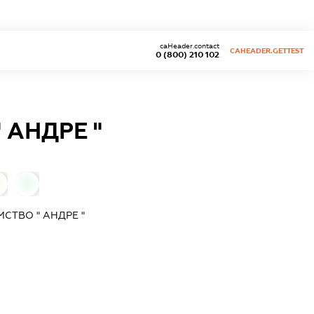
caHeader.contact
CAHEADER.GETTEST
0 (800) 210 102
 АНДРЕ "
0
СТВО " АНДРЕ "