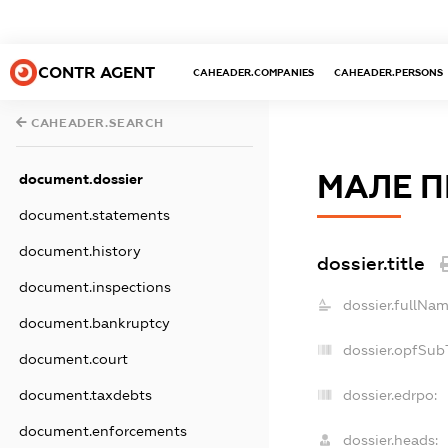
CONTR AGENT
CAHEADER.COMPANIES
CAHEADER.PERSONS
CAHEADER.SEARCH
МАЛЕ П
document.dossier
document.statements
document.history
dossier.title
document.inspections
dossier.fullNam
document.bankruptcy
dossier.opfSub
document.court
dossier.edrpo:
document.taxdebts
document.enforcements
dossier.heads: