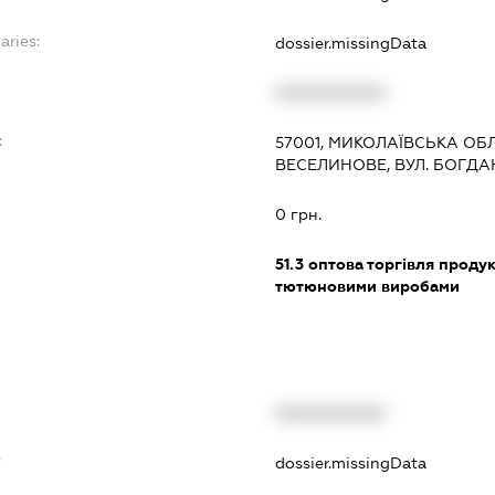
aries:
dossier.missingData
XXXXXXXXXX
:
57001, МИКОЛАЇВСЬКА ОБЛ
ВЕСЕЛИНОВЕ, ВУЛ. БОГДАН
0 грн.
51.3
оптова торгівля продук
тютюновими виробами
XXXXXXXXXX
t
dossier.missingData