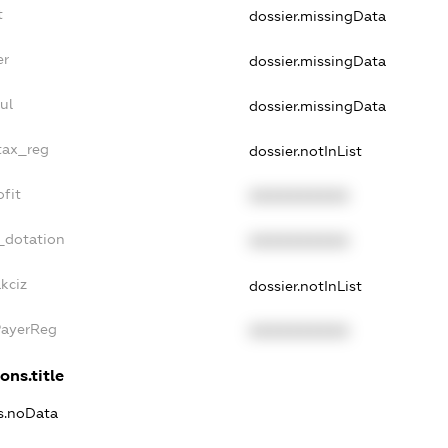
t
dossier.missingData
er
dossier.missingData
ul
dossier.missingData
tax_reg
dossier.notInList
fit
XXXXXXXXXX
_dotation
XXXXXXXXXX
kciz
dossier.notInList
PayerReg
XXXXXXXXXX
ons.title
ns.noData