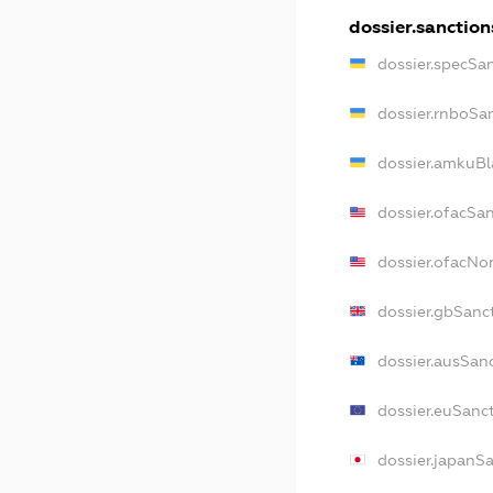
dossier.sanction
dossier.specSa
dossier.rnboSa
dossier.amkuBl
dossier.ofacSa
dossier.ofacN
dossier.gbSanc
dossier.ausSan
dossier.euSanc
dossier.japanS