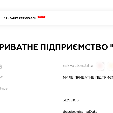
BETA
CAHEADER.PERSSEARCH
РИВАТНЕ ПІДПРИЄМСТВО "
riskFactors.title
0
0
e:
МАЛЕ ПРИВАТНЕ ПІДПРИЄМ
Type:
-
31299106
dossier.missingData