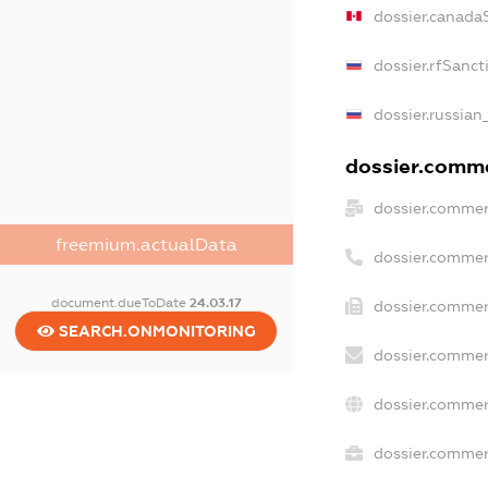
dossier.canada
dossier.rfSanct
dossier.russian
dossier.commer
dossier.commer
freemium.actualData
dossier.commer
document.dueToDate
24.03.17
dossier.commer
SEARCH.ONMONITORING
dossier.commer
dossier.commer
dossier.commerc