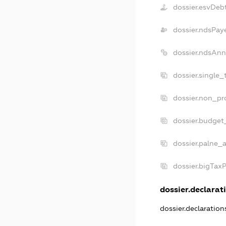
dossier.esvDeb
dossier.ndsPay
dossier.ndsAnn
dossier.single_
dossier.non_pro
dossier.budget
dossier.palne_a
dossier.bigTax
dossier.declarati
dossier.declaratio