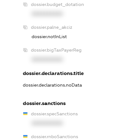
dossier.budget_dotation
XXXXXXXXXX
dossier.palne_akciz
dossier.notInList
dossier.bigTaxPayerReg
XXXXXXXXXX
dossier.declarations.title
dossier.declarations.noData
dossier.sanctions
dossier.specSanctions
XXXXXXXXXX
dossier.rnboSanctions