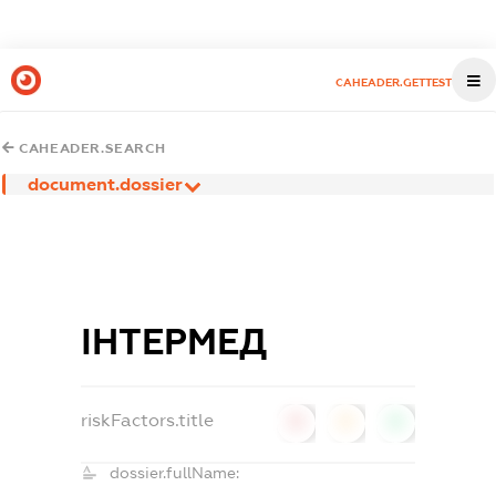
CAHEADER.GETTEST
CAHEADER.SEARCH
document.dossier
ІНТЕРМЕД
riskFactors.title
0
0
0
dossier.fullName: