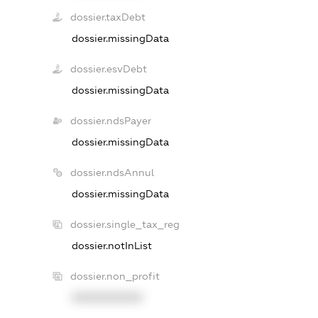
dossier.taxDebt
dossier.missingData
dossier.esvDebt
dossier.missingData
dossier.ndsPayer
dossier.missingData
dossier.ndsAnnul
dossier.missingData
dossier.single_tax_reg
dossier.notInList
dossier.non_profit
XXXXXXXXXX