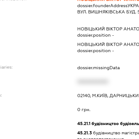
dossier.founderAddress
УКРА
ВУЛ. ВИШНЯКІВСЬКА БУД. 5 
НОВІЦЬКИЙ ВІКТОР АНАТ
dossier.position -
НОВІЦЬКИЙ ВІКТОР АНАТ
dossier.position -
iaries:
dossier.missingData
XXXXXXXXXX
:
02140, М.КИЇВ, ДАРНИЦЬКИ
0 грн.
45.21.1
будівництво будівел
45.21.3
будівництво магістра