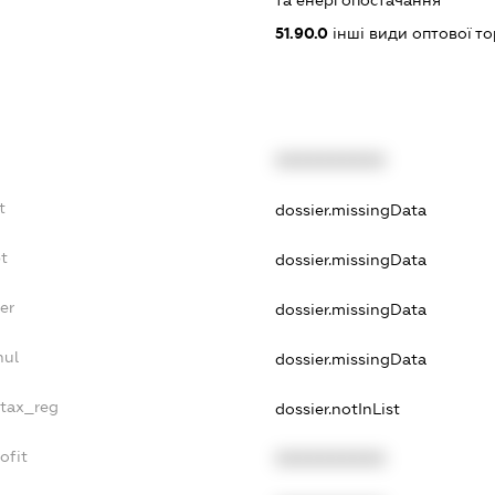
та енергопостачання
51.90.0
інші види оптової то
XXXXXXXXXX
t
dossier.missingData
t
dossier.missingData
er
dossier.missingData
nul
dossier.missingData
_tax_reg
dossier.notInList
ofit
XXXXXXXXXX