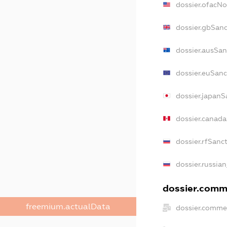
dossier.ofacN
dossier.gbSanc
dossier.ausSan
dossier.euSanc
dossier.japanS
dossier.canad
dossier.rfSanc
dossier.russian
dossier.comme
freemium.actualData
dossier.commer