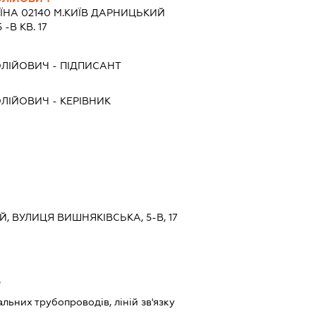
ЇНА 02140 М.КИЇВ ДАРНИЦЬКИЙ
-В КВ. 17
ОЛІЙОВИЧ
-
ПІДПИСАНТ
ОЛІЙОВИЧ
-
КЕРІВНИК
Й, ВУЛИЦЯ ВИШНЯКІВСЬКА, 5-В, 17
ь
льних трубопроводів, ліній зв'язку