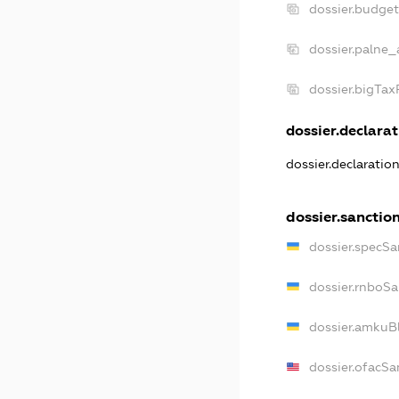
dossier.budge
dossier.palne_
dossier.bigTa
dossier.declarat
dossier.declaratio
dossier.sanctio
dossier.specSa
dossier.rnboSa
dossier.amkuBl
dossier.ofacSa