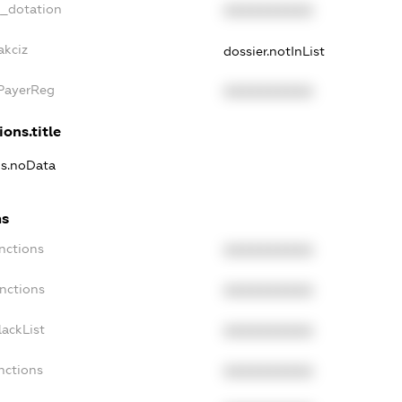
t_dotation
XXXXXXXXXX
akciz
dossier.notInList
xPayerReg
XXXXXXXXXX
ions.title
ns.noData
ns
nctions
XXXXXXXXXX
nctions
XXXXXXXXXX
ackList
XXXXXXXXXX
nctions
XXXXXXXXXX