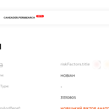
BETA
CAHEADER.PERSSEARCH
Н
riskFactors.title
0
0
me:
НОВІАН
bType:
-
31310805
ersAndBenef:
НОВІЦЬКИЙ ВІКТОР АНАТ