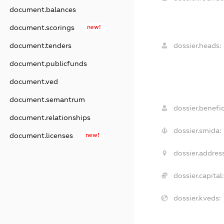
document.balances
document.scorings
new!
document.tenders
dossier.heads:
document.publicfunds
document.ved
document.semantrum
dossier.benefic
document.relationships
dossier.smida:
document.licenses
new!
dossier.address
dossier.capital:
dossier.kveds: