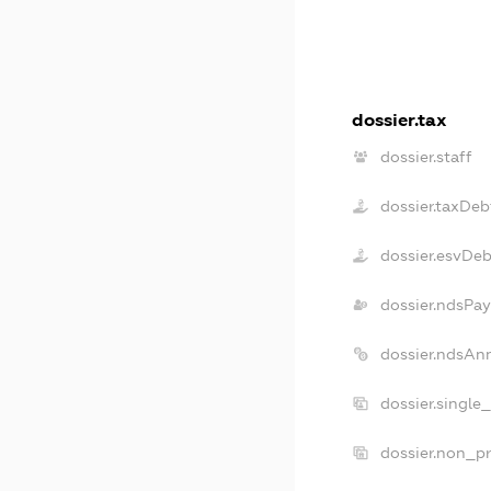
dossier.tax
dossier.staff
dossier.taxDeb
dossier.esvDeb
dossier.ndsPay
dossier.ndsAn
dossier.single
dossier.non_pr