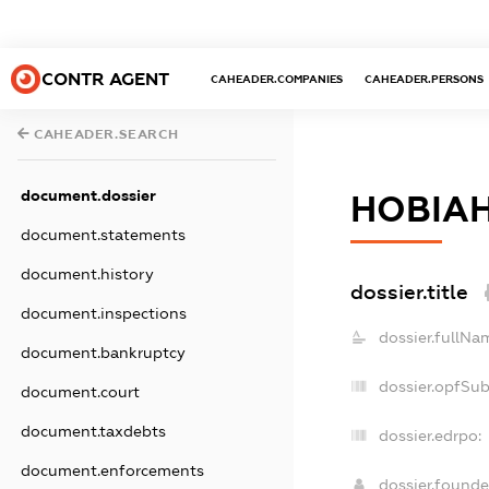
CONTR AGENT
CAHEADER.COMPANIES
CAHEADER.PERSONS
CAHEADER.SEARCH
document.dossier
НОВІА
document.statements
document.history
dossier.title
document.inspections
dossier.fullNa
document.bankruptcy
dossier.opfSu
document.court
document.taxdebts
dossier.edrpo:
document.enforcements
dossier.found