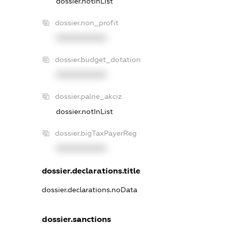
dossier.notInList
dossier.non_profit
XXXXXXXXXX
dossier.budget_dotation
XXXXXXXXXX
dossier.palne_akciz
dossier.notInList
dossier.bigTaxPayerReg
XXXXXXXXXX
dossier.declarations.title
dossier.declarations.noData
dossier.sanctions