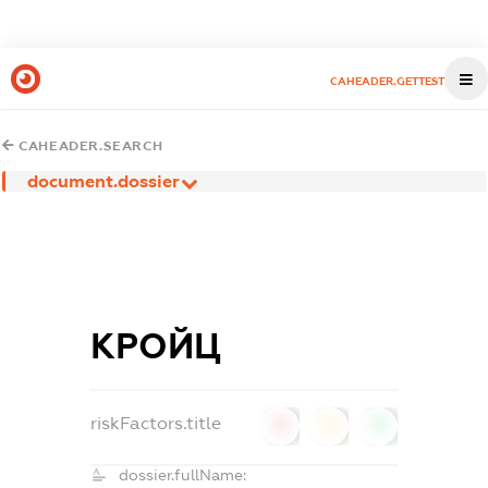
CAHEADER.GETTEST
CAHEADER.SEARCH
document.dossier
КРОЙЦ
riskFactors.title
0
0
0
dossier.fullName: