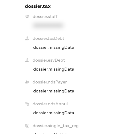
dossier.tax
dossier.staff
XXXXXXXXXX
dossier.taxDebt
dossier.missingData
dossier.esvDebt
dossier.missingData
dossier.ndsPayer
dossier.missingData
dossier.ndsAnnul
dossier.missingData
dossier.single_tax_reg