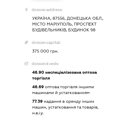
dossier.address:
УКРАЇНА, 87556, ДОНЕЦЬКА ОБЛ.,
МІСТО МАРІУПОЛЬ, ПРОСПЕКТ
БУДІВЕЛЬНИКІВ, БУДИНОК 98
dossier.capital:
375 000 грн.
dossier.kveds:
46.90
неспеціалізована оптова
торгівля
46.69
оптова торгівля іншими
машинами й устаткованням
77.39
надання в оренду інших
машин, устатковання та товарів,
н.в.і.у.