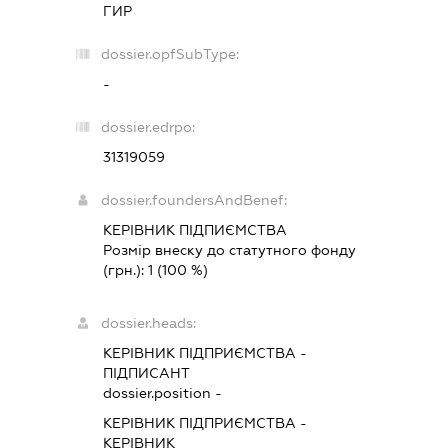
ГИР
dossier.opfSubType:
-
dossier.edrpo:
31319059
dossier.foundersAndBenef:
КЕРІВНИК ПІДПИЄМСТВА
Розмір внеску до статутного фонду
(грн.):
1
(100 %)
dossier.heads:
КЕРІВНИК ПІДПРИЄМСТВА
-
ПІДПИСАНТ
dossier.position -
КЕРІВНИК ПІДПРИЄМСТВА
-
КЕРІВНИК