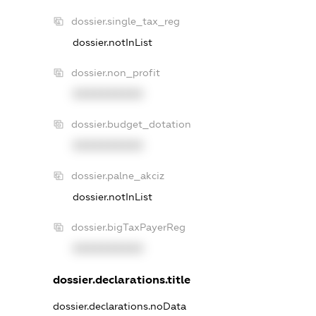
dossier.single_tax_reg
dossier.notInList
dossier.non_profit
XXXXXXXXXX
dossier.budget_dotation
XXXXXXXXXX
dossier.palne_akciz
dossier.notInList
dossier.bigTaxPayerReg
XXXXXXXXXX
dossier.declarations.title
dossier.declarations.noData