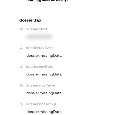
dossier.tax
dossier.staff
XXXXXXXXXX
dossier.taxDebt
dossier.missingData
dossier.esvDebt
dossier.missingData
dossier.ndsPayer
dossier.missingData
dossier.ndsAnnul
dossier.missingData