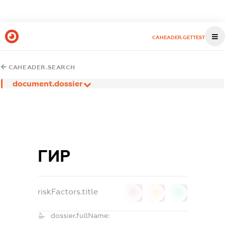
CAHEADER.GETTEST
CAHEADER.SEARCH
document.dossier
ГИР
riskFactors.title
0
0
0
dossier.fullName: