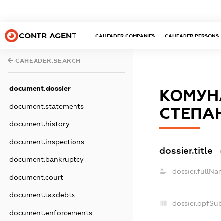
CONTR AGENT
CAHEADER.COMPANIES
CAHEADER.PERSONS
CAHEADER.SEARCH
document.dossier
КОМУН
document.statements
СТЕПАН
document.history
document.inspections
dossier.title
document.bankruptcy
dossier.fullNa
document.court
document.taxdebts
dossier.opfSu
document.enforcements