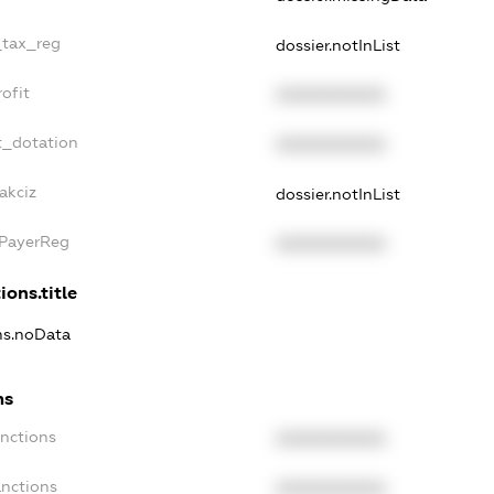
_tax_reg
dossier.notInList
ofit
XXXXXXXXXX
t_dotation
XXXXXXXXXX
akciz
dossier.notInList
xPayerReg
XXXXXXXXXX
ions.title
ons.noData
ns
anctions
XXXXXXXXXX
anctions
XXXXXXXXXX