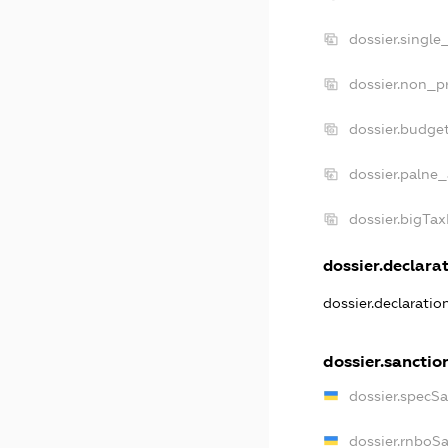
dossier.single
dossier.non_pr
dossier.budge
dossier.palne_
dossier.bigTa
dossier.declarat
dossier.declarati
dossier.sanctio
dossier.specS
dossier.rnboS