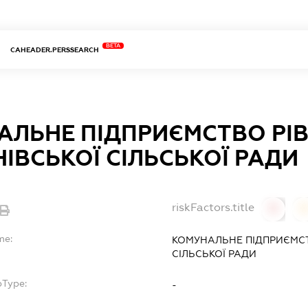
BETA
CAHEADER.PERSSEARCH
АЛЬНЕ ПІДПРИЄМСТВО РІ
ІВСЬКОЇ СІЛЬСЬКОЇ РАДИ
riskFactors.title
0
0
me:
КОМУНАЛЬНЕ ПІДПРИЄМСТ
СІЛЬСЬКОЇ РАДИ
bType:
-