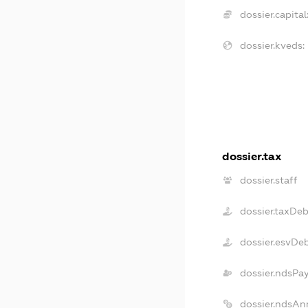
dossier.capital
dossier.kveds:
dossier.tax
dossier.staff
dossier.taxDe
dossier.esvDe
dossier.ndsPa
dossier.ndsAn