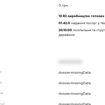
:
0 грн.
10.92
виробництво готових 
01.42.0
надання послуг у тв
20.10.00
лісопильне та стру
деревини
XXXXXXXXXX
bt
dossier.missingData
bt
dossier.missingData
yer
dossier.missingData
nul
dossier.missingData