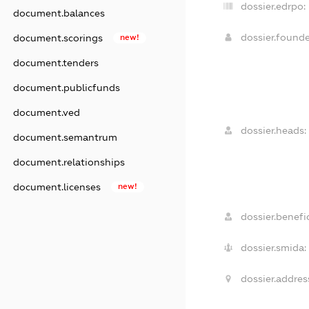
dossier.edrpo:
document.balances
dossier.found
document.scorings
new!
document.tenders
document.publicfunds
document.ved
dossier.heads:
document.semantrum
document.relationships
document.licenses
new!
dossier.benefic
dossier.smida:
dossier.addres