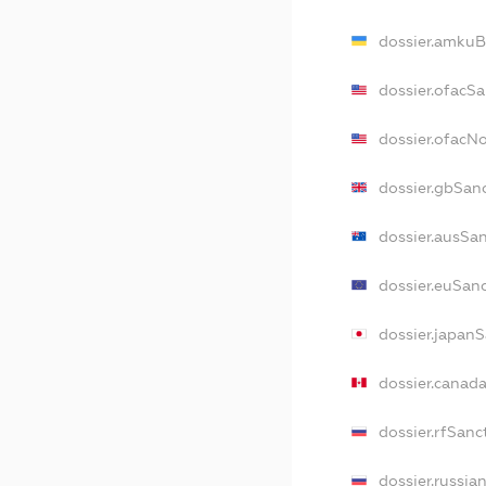
dossier.amkuB
dossier.ofacS
dossier.ofac
dossier.gbSan
dossier.ausSa
dossier.euSan
dossier.japan
dossier.canad
dossier.rfSanc
dossier.russia