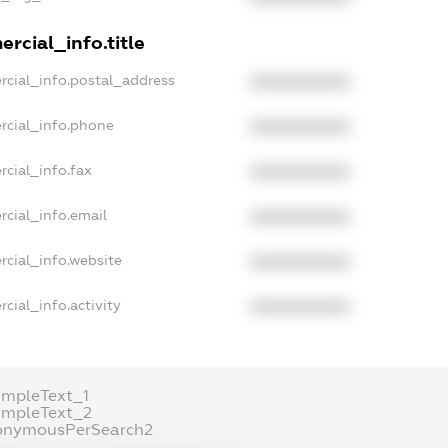
rcial_info.title
rcial_info.postal_address
XXXXXXXXXX
rcial_info.phone
XXXXXXXXXX
rcial_info.fax
XXXXXXXXXX
rcial_info.email
XXXXXXXXXX
rcial_info.website
XXXXXXXXXX
cial_info.activity
XXXXXXXXXX
ampleText_1
ampleText_2
onymousPerSearch2