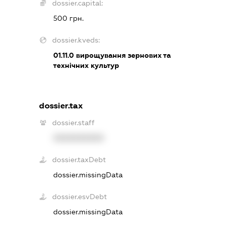
dossier.capital:
500 грн.
dossier.kveds:
01.11.0
вирощування зернових та
технічних культур
dossier.tax
dossier.staff
XXXXXXXXXX
dossier.taxDebt
dossier.missingData
dossier.esvDebt
dossier.missingData