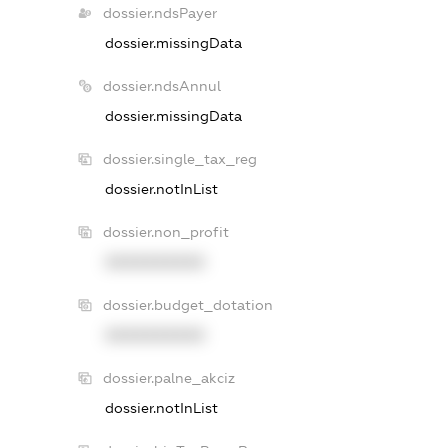
dossier.ndsPayer
dossier.missingData
dossier.ndsAnnul
dossier.missingData
dossier.single_tax_reg
dossier.notInList
dossier.non_profit
XXXXXXXXXX
dossier.budget_dotation
XXXXXXXXXX
dossier.palne_akciz
dossier.notInList