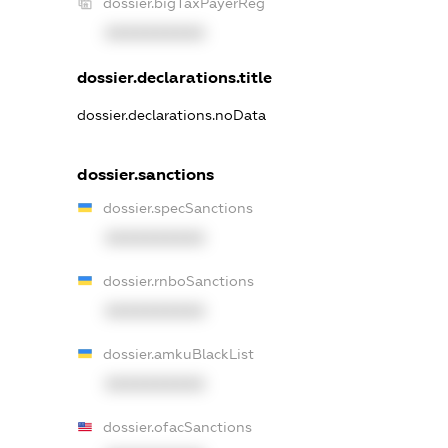
dossier.bigTaxPayerReg
XXXXXXXXXX
dossier.declarations.title
dossier.declarations.noData
dossier.sanctions
dossier.specSanctions
XXXXXXXXXX
dossier.rnboSanctions
XXXXXXXXXX
dossier.amkuBlackList
XXXXXXXXXX
dossier.ofacSanctions