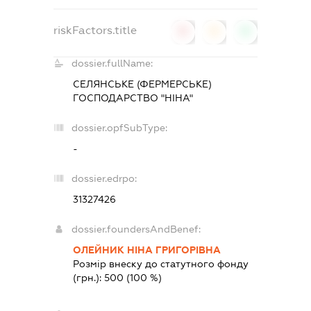
riskFactors.title
0
0
0
dossier.fullName:
СЕЛЯНСЬКЕ (ФЕРМЕРСЬКЕ)
ГОСПОДАРСТВО "НІНА"
dossier.opfSubType:
-
dossier.edrpo:
31327426
dossier.foundersAndBenef:
ОЛЕЙНИК НІНА ГРИГОРІВНА
Розмір внеску до статутного фонду
(грн.):
500
(100 %)