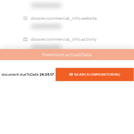
XXXXXXXXXX
dossier.commercial_info.website
XXXXXXXXXX
dossier.commercial_info.activity
XXXXXXXXXX
freemium.actualData
freemium.exampleText_1
document.dueToDate
24.03.17
SEARCH.ONMONITORING
freemium.exampleText_2
freemium.anonymousPerSearch2
FREEMIUM.DETAILS
FREEMIUM.REGISTER