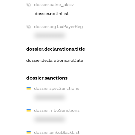
dossier.palne_akciz
dossier.notInList
dossier.bigTaxPayerReg
XXXXXXXXXX
dossier.declarations.title
dossier.declarations.noData
dossier.sanctions
dossier.specSanctions
XXXXXXXXXX
dossier.rnboSanctions
XXXXXXXXXX
dossier.amkuBlackList