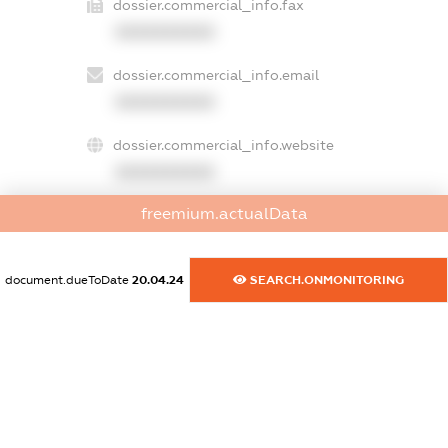
dossier.commercial_info.fax
XXXXXXXXXX
dossier.commercial_info.email
XXXXXXXXXX
dossier.commercial_info.website
XXXXXXXXXX
freemium.actualData
dossier.commercial_info.activity
XXXXXXXXXX
document.dueToDate
20.04.24
SEARCH.ONMONITORING
freemium.exampleText_1
freemium.exampleText_2
freemium.anonymousPerSearch2
FREEMIUM.DETAILS
FREEMIUM.REGISTER