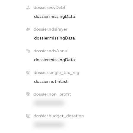
dossier.esvDebt
dossier.missingData
dossier.ndsPayer
dossier.missingData
dossier.ndsAnnul
dossier.missingData
dossier.single_tax_reg
dossier.notInList
dossier.non_profit
XXXXXXXXXX
dossier.budget_dotation
XXXXXXXXXX