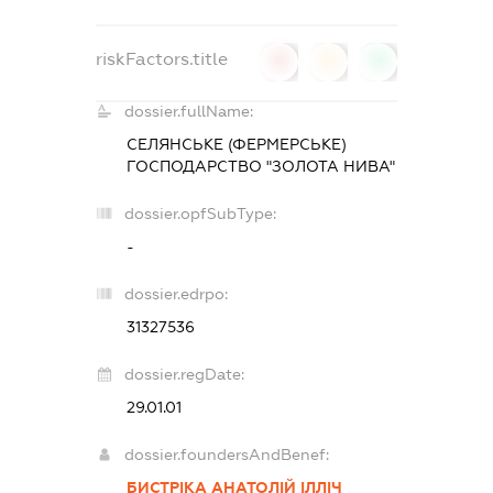
riskFactors.title
0
0
0
dossier.fullName:
СЕЛЯНСЬКЕ (ФЕРМЕРСЬКЕ)
ГОСПОДАРСТВО "ЗОЛОТА НИВА"
dossier.opfSubType:
-
dossier.edrpo:
31327536
dossier.regDate:
29.01.01
dossier.foundersAndBenef:
БИСТРІКА АНАТОЛІЙ ІЛЛІЧ