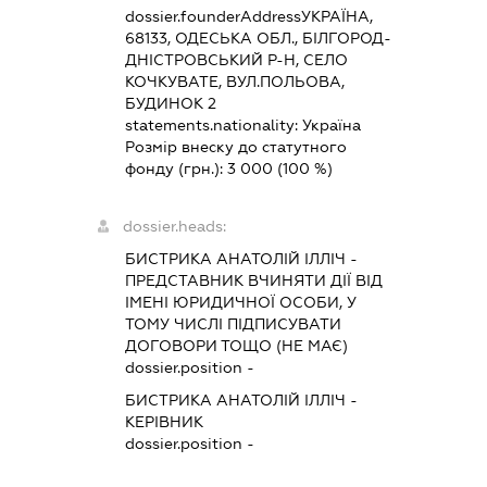
dossier.founderAddress
УКРАЇНА,
68133, ОДЕСЬКА ОБЛ., БІЛГОРОД-
ДНІСТРОВСЬКИЙ Р-Н, СЕЛО
КОЧКУВАТЕ, ВУЛ.ПОЛЬОВА,
БУДИНОК 2
statements.nationality:
Україна
Розмір внеску до статутного
фонду (грн.):
3 000
(100 %)
dossier.heads:
БИСТРИКА АНАТОЛІЙ ІЛЛІЧ
-
ПРЕДСТАВНИК
ВЧИНЯТИ ДІЇ ВІД
ІМЕНІ ЮРИДИЧНОЇ ОСОБИ, У
ТОМУ ЧИСЛІ ПІДПИСУВАТИ
ДОГОВОРИ ТОЩО (НЕ МАЄ)
dossier.position -
БИСТРИКА АНАТОЛІЙ ІЛЛІЧ
-
КЕРІВНИК
dossier.position -