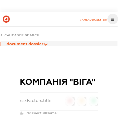
CAHEADER.GETTEST
CAHEADER.SEARCH
document.dossier
КОМПАНІЯ "ВІГА"
riskFactors.title
0
0
0
dossier.fullName: