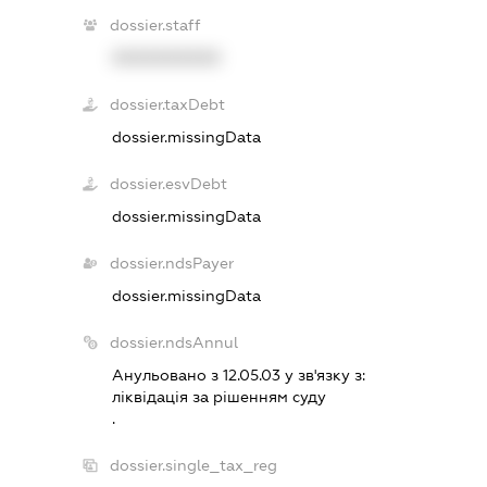
dossier.staff
XXXXXXXXXX
dossier.taxDebt
dossier.missingData
dossier.esvDebt
dossier.missingData
dossier.ndsPayer
dossier.missingData
dossier.ndsAnnul
Анульовано з 12.05.03 у зв'язку з:
лiквiдацiя за рiшенням суду
.
dossier.single_tax_reg