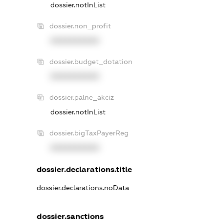
dossier.notInList
dossier.non_profit
XXXXXXXXXX
dossier.budget_dotation
XXXXXXXXXX
dossier.palne_akciz
dossier.notInList
dossier.bigTaxPayerReg
XXXXXXXXXX
dossier.declarations.title
dossier.declarations.noData
dossier.sanctions