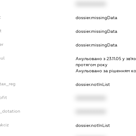
XXXXXXXXXX
t
dossier.missingData
t
dossier.missingData
er
dossier.missingData
nul
Анульовано з 23.11.05 у зв'яз
протягом року
Анульовано за рiшенням к
_tax_reg
dossier.notInList
ofit
XXXXXXXXXX
t_dotation
XXXXXXXXXX
akciz
dossier.notInList