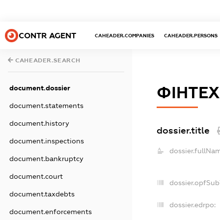
CONTR AGENT
CAHEADER.COMPANIES
CAHEADER.PERSONS
CAHEADER.SEARCH
document.dossier
ФІНТЕ
document.statements
document.history
dossier.title
document.inspections
dossier.fullNa
document.bankruptcy
document.court
dossier.opfSub
document.taxdebts
dossier.edrpo:
document.enforcements