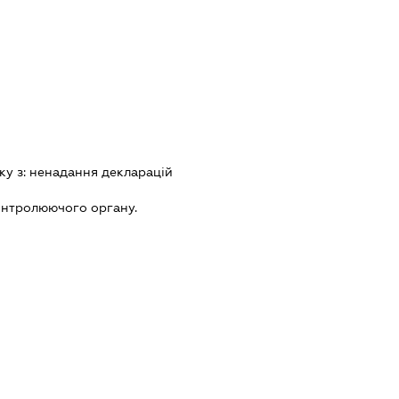
ку з:
ненадання декларацiй
онтролюючого органу.