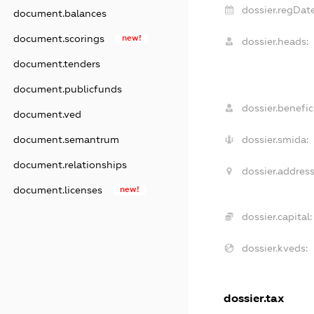
dossier.regDate
document.balances
document.scorings
new!
dossier.heads:
document.tenders
document.publicfunds
dossier.benefici
document.ved
dossier.smida:
document.semantrum
document.relationships
dossier.address
document.licenses
new!
dossier.capital:
dossier.kveds:
dossier.tax