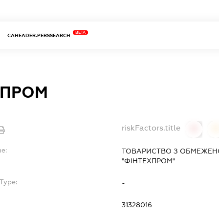
BETA
CAHEADER.PERSSEARCH
ХПРОМ
riskFactors.title
0
0
me:
ТОВАРИСТВО З ОБМЕЖЕН
"ФІНТЕХПРОМ"
Type:
-
31328016