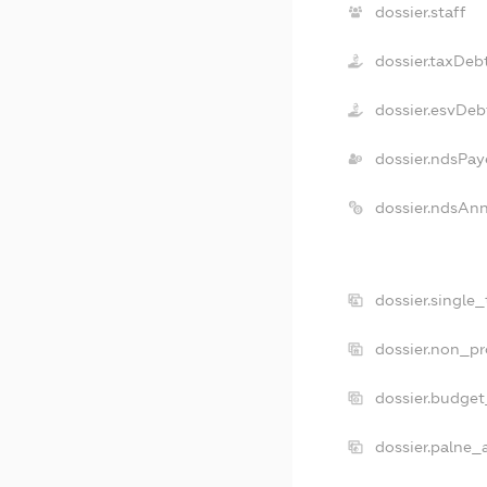
dossier.staff
dossier.taxDeb
dossier.esvDeb
dossier.ndsPay
dossier.ndsAn
dossier.single
dossier.non_pr
dossier.budge
dossier.palne_