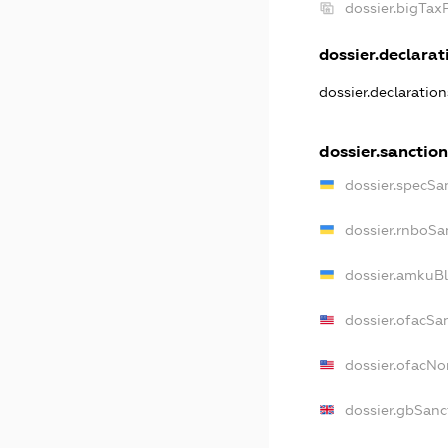
dossier.bigTax
dossier.declarati
dossier.declaratio
dossier.sanction
dossier.specSa
dossier.rnboSa
dossier.amkuBl
dossier.ofacSa
dossier.ofacN
dossier.gbSanc