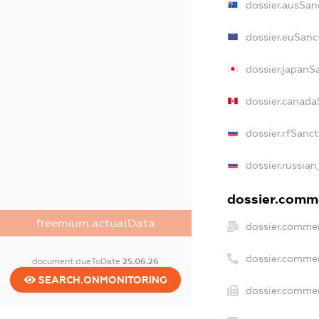
dossier.ausSan
dossier.euSanc
dossier.japanS
dossier.canada
dossier.rfSanc
dossier.russian
dossier.comme
freemium.actualData
dossier.commer
dossier.commer
document.dueToDate
25.06.26
SEARCH.ONMONITORING
dossier.commer