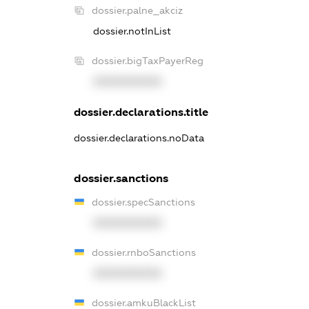
dossier.palne_akciz
dossier.notInList
dossier.bigTaxPayerReg
XXXXXXXXXX
dossier.declarations.title
dossier.declarations.noData
dossier.sanctions
dossier.specSanctions
XXXXXXXXXX
dossier.rnboSanctions
XXXXXXXXXX
dossier.amkuBlackList