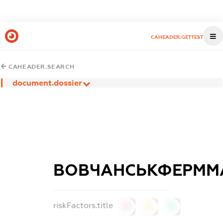
CAHEADER.GETTEST
CAHEADER.SEARCH
document.dossier
ВОВЧАНСЬКФЕРМ
riskFactors.title
0
0
0