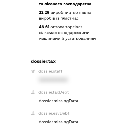
та лісового господарства
22.29
виробництво інших
виробів із пластмас
46.61
оптова торгівля
сільськогосподарськими
машинами й устаткованням
dossier.tax
dossier.staff
XXXXXXXXXX
dossier.taxDebt
dossier.missingData
dossier.esvDebt
dossier.missingData