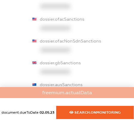
XXXXXXXXXX
dossier.ofacSanctions
XXXXXXXXXX
dossier.ofacNonSdnSanctions
XXXXXXXXXX
dossier.gbSanctions
XXXXXXXXXX
dossier.ausSanctions
freemium.actualData
XXXXXXXXXX
dossier.euSanctions
document.dueToDate
02.05.23
SEARCH.ONMONITORING
XXXXXXXXXX
dossier.japanSanctions