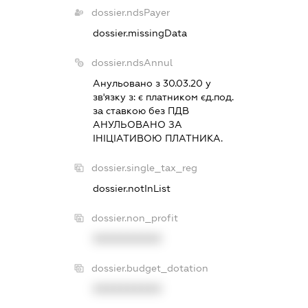
dossier.ndsPayer
dossier.missingData
dossier.ndsAnnul
Анульовано з 30.03.20 у
зв'язку з:
є платником єд.под.
за ставкою без ПДВ
АНУЛЬОВАНО ЗА
IНIЦIАТИВОЮ ПЛАТНИКА.
dossier.single_tax_reg
dossier.notInList
dossier.non_profit
XXXXXXXXXX
dossier.budget_dotation
XXXXXXXXXX