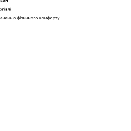
ивом
ргівлі
зпеченню фізичного комфорту