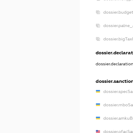
dossier.budge
dossier.palne_
dossier.bigTa
dossier.declarat
dossier.declaratio
dossier.sanctio
dossier.specSa
dossier.rnboS
dossier.amkuB
dossier.ofacSa