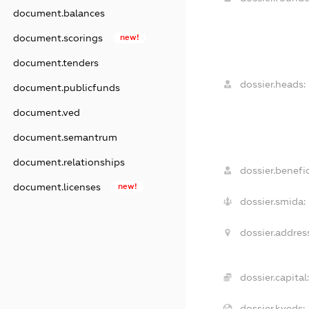
document.balances
document.scorings
new!
document.tenders
dossier.heads:
document.publicfunds
document.ved
document.semantrum
document.relationships
dossier.benefic
document.licenses
new!
dossier.smida:
dossier.address
dossier.capital:
dossier.kveds: