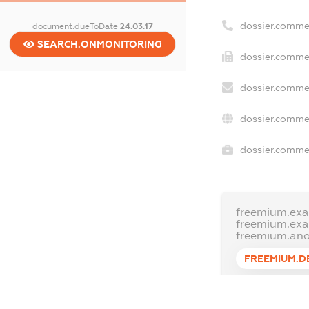
dossier.comme
document.dueToDate
24.03.17
SEARCH.ONMONITORING
dossier.commer
dossier.commer
dossier.commer
dossier.commer
freemium.exa
freemium.ex
freemium.an
FREEMIUM.D