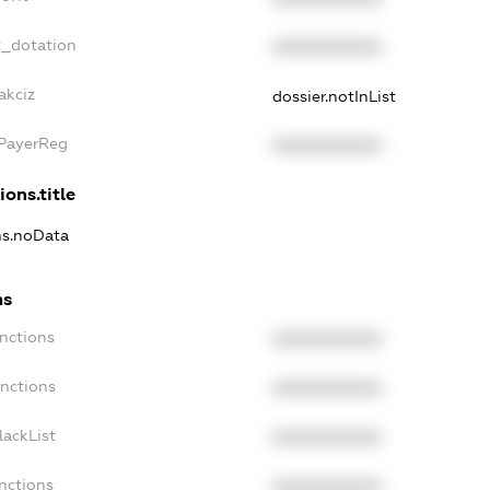
t_dotation
XXXXXXXXXX
akciz
dossier.notInList
xPayerReg
XXXXXXXXXX
ions.title
ns.noData
ns
nctions
XXXXXXXXXX
anctions
XXXXXXXXXX
lackList
XXXXXXXXXX
nctions
XXXXXXXXXX