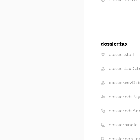
dossier.tax
dossier.staff
dossier.taxDeb
dossier.esvDe
dossier.ndsPay
dossier.ndsAn
dossier.single
dossier.non_pr