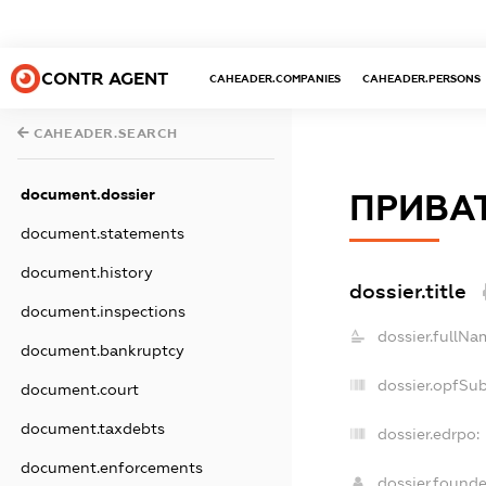
CONTR AGENT
CAHEADER.COMPANIES
CAHEADER.PERSONS
CAHEADER.SEARCH
document.dossier
ПРИВА
document.statements
document.history
dossier.title
document.inspections
dossier.fullNa
document.bankruptcy
dossier.opfSu
document.court
document.taxdebts
dossier.edrpo:
document.enforcements
dossier.found