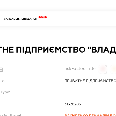
BETA
CAHEADER.PERSSEARCH
ТНЕ ПІДПРИЄМСТВО "ВЛА
riskFactors.title
0
0
me:
ПРИВАТНЕ ПІДПРИЄМСТВО
bType:
-
31328283
ersAndBenef:
ВАСИЛЕНКО ГЕННАДІЙ В