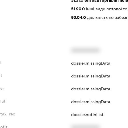
51.51.0
оптова торгівля пал
51.90.0
інші види оптової то
93.04.0
діяльність по забе
XXXXXXXXXX
t
dossier.missingData
bt
dossier.missingData
er
dossier.missingData
nul
dossier.missingData
_tax_reg
dossier.notInList
ofit
XXXXXXXXXX