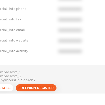
rcial_info.phone
XXXXXXXXXX
cial_info.fax
XXXXXXXXXX
cial_info.email
XXXXXXXXXX
cial_info.website
XXXXXXXXXX
cial_info.activity
XXXXXXXXXX
mpleText_1
ampleText_2
onymousPerSearch2
ETAILS
FREEMIUM.REGISTER