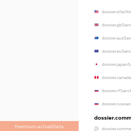
dossier.ofacN
dossier.gbSan
dossier.ausSan
dossier.euSanc
dossier.japanS
dossier.canad
dossier.rfSanc
dossier.russia
dossier.comme
freemium.actualData
dossier.comme