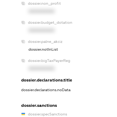
dossier.non_profit
XXXXXXXXXX
dossier.budget_dotation
XXXXXXXXXX
dossier.palne_akciz
dossier.notInList
dossier.bigTaxPayerReg
XXXXXXXXXX
dossier.declarations.title
dossier.declarations.noData
dossier.sanctions
dossier.specSanctions