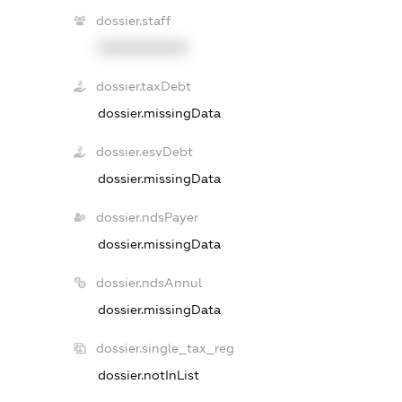
dossier.staff
XXXXXXXXXX
dossier.taxDebt
dossier.missingData
dossier.esvDebt
dossier.missingData
dossier.ndsPayer
dossier.missingData
dossier.ndsAnnul
dossier.missingData
dossier.single_tax_reg
dossier.notInList