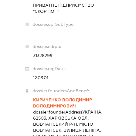
ПРИВАТНЕ ПІДПРИЄМСТВО
"СКОРПІОН"
dossier.opfSubType:
-
dossier.edrpo:
31328299
dossier.regDate:
12.03.01
dossier.foundersAndBenef:
КИРИЧЕНКО ВОЛОДИМИР
ВОЛОДИМИРОВИЧ
dossier.founderAddress
УКРАЇНА,
62503, ХАРКІВСЬКА ОБЛ.,
ВОВЧАНСЬКИЙ Р-Н, МІСТО
ВОВЧАНСЬК, ВУЛИЦЯ ЛЕНІНА,