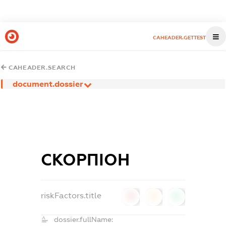
CAHEADER.GETTEST
CAHEADER.SEARCH
document.dossier
СКОРПІОН
riskFactors.title
0
0
0
dossier.fullName: