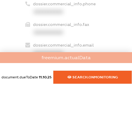
dossier.commercial_info.phone
XXXXXXXXXX
dossier.commercial_info.fax
XXXXXXXXXX
dossier.commercial_info.email
XXXXXXXXXX
freemium.actualData
dossier.commercial_info.website
XXXXXXXXXX
document.dueToDate
11.10.25
SEARCH.ONMONITORING
dossier.commercial_info.activity
XXXXXXXXXX
freemium.exampleText_1
freemium.exampleText_2
freemium.anonymousPerSearch2