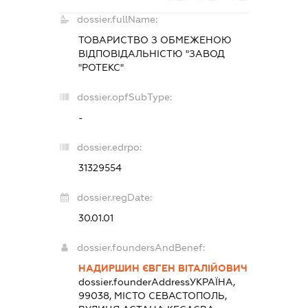
dossier.fullName:
ТОВАРИСТВО З ОБМЕЖЕНОЮ
ВІДПОВІДАЛЬНІСТЮ "ЗАВОД
"РОТЕКС"
dossier.opfSubType:
-
dossier.edrpo:
31329554
dossier.regDate:
30.01.01
dossier.foundersAndBenef:
НАДИРШИН ЄВГЕН ВІТАЛІЙОВИЧ
dossier.founderAddress
УКРАЇНА,
99038, МІСТО СЕВАСТОПОЛЬ,