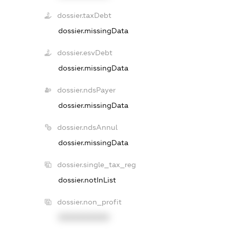
dossier.taxDebt
dossier.missingData
dossier.esvDebt
dossier.missingData
dossier.ndsPayer
dossier.missingData
dossier.ndsAnnul
dossier.missingData
dossier.single_tax_reg
dossier.notInList
dossier.non_profit
XXXXXXXXXX