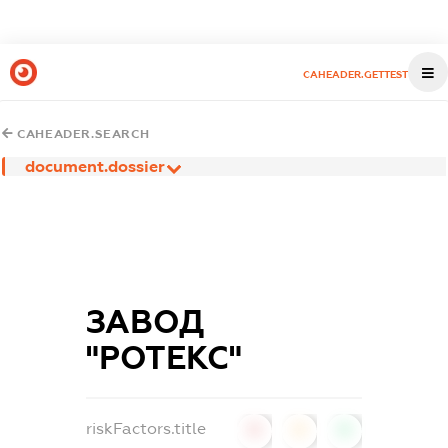
CAHEADER.GETTEST
CAHEADER.SEARCH
document.dossier
ЗАВОД
"РОТЕКС"
riskFactors.title
0
0
0