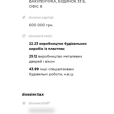
ВАКУЛЕНЧУКА, БУДИНОК 33 Б,
ОФІС 8
dossier.capital:
600 000 грн.
dossier.kveds:
22.23
виробництво будівельних
виробів із пластмас
25.12
виробництво металевих
дверей і вікон
43.99
інші спеціалізовані
будівельні роботи, н.в.і.у.
dossier.tax
dossier.staff
XXXXXXXXXX