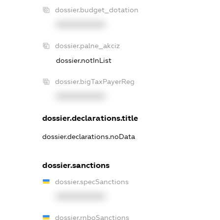
dossier.budget_dotation
XXXXXXXXXX
dossier.palne_akciz
dossier.notInList
dossier.bigTaxPayerReg
XXXXXXXXXX
dossier.declarations.title
dossier.declarations.noData
dossier.sanctions
dossier.specSanctions
XXXXXXXXXX
dossier.rnboSanctions