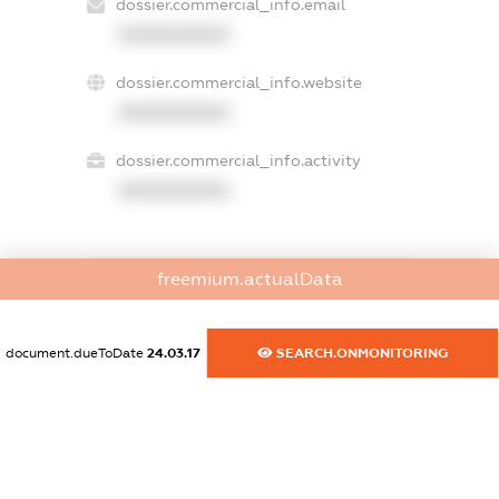
dossier.commercial_info.email
XXXXXXXXXX
dossier.commercial_info.website
XXXXXXXXXX
dossier.commercial_info.activity
XXXXXXXXXX
freemium.actualData
freemium.exampleText_1
freemium.exampleText_2
freemium.anonymousPerSearch2
document.dueToDate
24.03.17
SEARCH.ONMONITORING
FREEMIUM.DETAILS
FREEMIUM.REGISTER