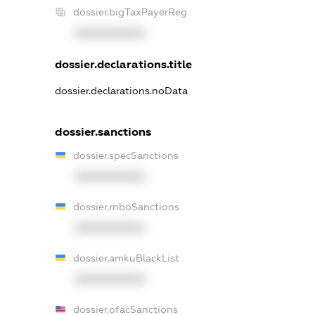
dossier.bigTaxPayerReg
XXXXXXXXXX
dossier.declarations.title
dossier.declarations.noData
dossier.sanctions
dossier.specSanctions
XXXXXXXXXX
dossier.rnboSanctions
XXXXXXXXXX
dossier.amkuBlackList
XXXXXXXXXX
dossier.ofacSanctions