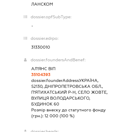
ЛАНСКОМ
dossier.opfSubType:
-
dossier.edrpo:
31330010
dossier.foundersAndBenef:
АЛ'ЯНС ВІП
35104393
dossier.founderAddress
УКРАЇНА,
52130, ДНІПРОПЕТРОВСЬКА ОБЛ.,
П'ЯТИХАТСЬКИЙ Р-Н, СЕЛО ЖОВТЕ,
ВУЛИЦЯ ВОЛОДАРСЬКОГО,
БУДИНОК 60
Розмір внеску до статутного фонду
(грн.):
12 000
(100 %)
dossier.heads: