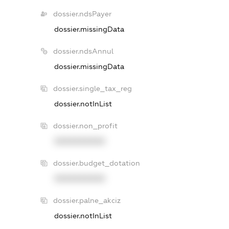
dossier.ndsPayer
dossier.missingData
dossier.ndsAnnul
dossier.missingData
dossier.single_tax_reg
dossier.notInList
dossier.non_profit
XXXXXXXXXX
dossier.budget_dotation
XXXXXXXXXX
dossier.palne_akciz
dossier.notInList