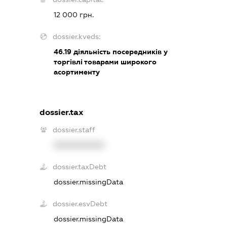
12 000 грн.
dossier.kveds:
46.19
діяльність посередників у
торгівлі товарами широкого
асортименту
dossier.tax
dossier.staff
XXXXXXXXXX
dossier.taxDebt
dossier.missingData
dossier.esvDebt
dossier.missingData