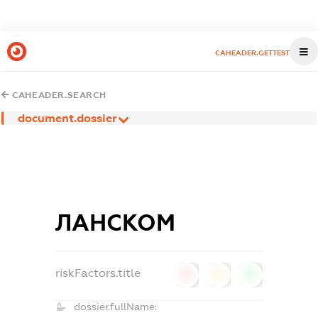
CAHEADER.GETTEST
CAHEADER.SEARCH
document.dossier
ЛАНСКОМ
riskFactors.title
0
0
0
dossier.fullName: