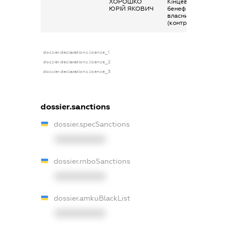
ХОРОШКО
Кінцевий
ЮРІЙ ЯКОВИЧ
бенефіціарний
власник
(контролер)
dossier.declarations.license_1
dossier.declarations.license_2
dossier.declarations.license_3
dossier.sanctions
dossier.specSanctions
XXXXXXXXXX
dossier.rnboSanctions
XXXXXXXXXX
dossier.amkuBlackList
XXXXXXXXXX