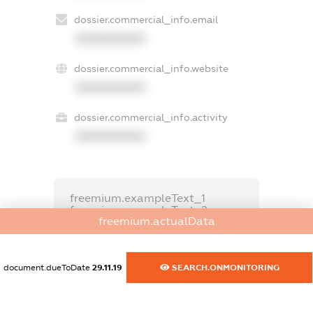
dossier.commercial_info.email
XXXXXXXXXX
dossier.commercial_info.website
XXXXXXXXXX
dossier.commercial_info.activity
XXXXXXXXXX
freemium.exampleText_1
freemium.exampleText_2
freemium.actualData
freemium.anonymousPerSearch2
FREEMIUM.DETAILS
FREEMIUM.REGISTER
document.dueToDate
29.11.19
SEARCH.ONMONITORING