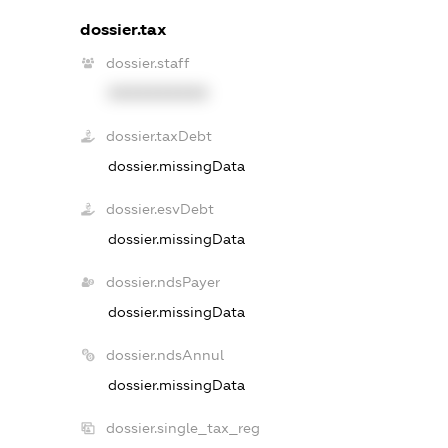
dossier.tax
dossier.staff
XXXXXXXXXX
dossier.taxDebt
dossier.missingData
dossier.esvDebt
dossier.missingData
dossier.ndsPayer
dossier.missingData
dossier.ndsAnnul
dossier.missingData
dossier.single_tax_reg