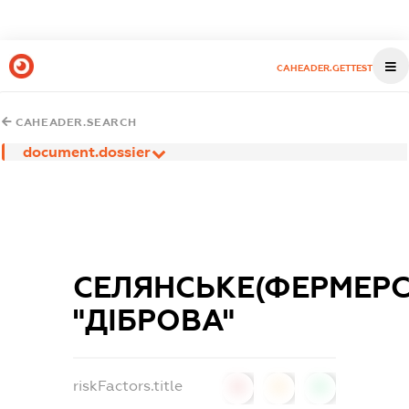
CAHEADER.GETTEST
CAHEADER.SEARCH
document.dossier
СЕЛЯНСЬКЕ(ФЕРМЕР
"ДІБРОВА"
riskFactors.title
0
0
0