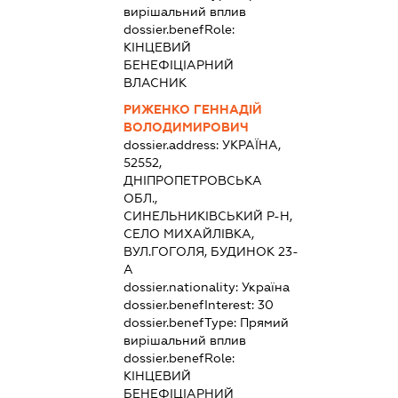
вирішальний вплив
dossier.benefRole:
КІНЦЕВИЙ
БЕНЕФІЦІАРНИЙ
ВЛАСНИК
РИЖЕНКО ГЕННАДІЙ
ВОЛОДИМИРОВИЧ
dossier.address:
УКРАЇНА,
52552,
ДНІПРОПЕТРОВСЬКА
ОБЛ.,
СИНЕЛЬНИКІВСЬКИЙ Р-Н,
СЕЛО МИХАЙЛІВКА,
ВУЛ.ГОГОЛЯ, БУДИНОК 23-
А
dossier.nationality:
Україна
dossier.benefInterest:
30
dossier.benefType:
Прямий
вирішальний вплив
dossier.benefRole:
КІНЦЕВИЙ
БЕНЕФІЦІАРНИЙ