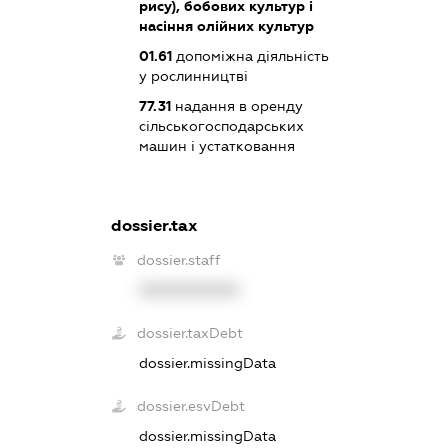
рису), бобових культур і
насіння олійних культур
01.61
допоміжна діяльність
у рослинництві
77.31
надання в оренду
сільськогосподарських
машин і устатковання
dossier.tax
dossier.staff
XXXXXXXXXX
dossier.taxDebt
dossier.missingData
dossier.esvDebt
dossier.missingData