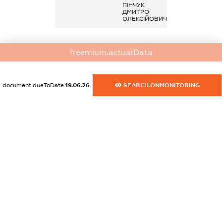
ПІНЧУК
Інше, Алімент
ДМИТРО
ОЛЕКСІЙОВИЧ
dossier.declarations.license_1
freemium.actualData
dossier.declarations.license_2
dossier.declarations.license_3
document.dueToDate
19.06.26
SEARCH.ONMONITORING
dossier.sanctions
dossier.specSanctions
XXXXXXXXXX
dossier.rnboSanctions
XXXXXXXXXX
dossier.amkuBlackList
XXXXXXXXXX