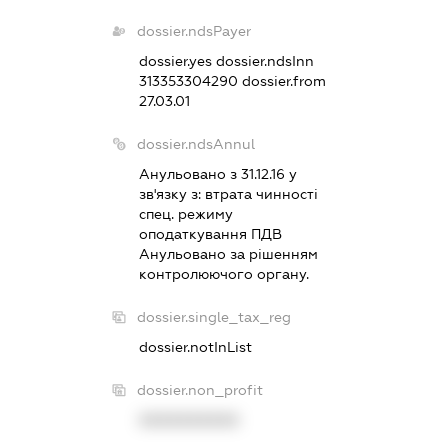
dossier.ndsPayer
dossier.yes
dossier.ndsInn
313353304290
dossier.from
27.03.01
dossier.ndsAnnul
Анульовано з 31.12.16 у
зв'язку з:
втрата чинностi
спец. режиму
оподаткування ПДВ
Анульовано за рiшенням
контролюючого органу.
dossier.single_tax_reg
dossier.notInList
dossier.non_profit
XXXXXXXXXX